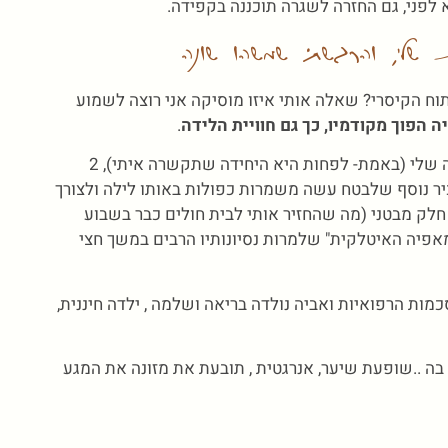
לפני, גם החזרה לשגרה תוכננה בקפידה.
שלי, והרגשתי שמשהו שונה
ח הקיסרי? שאלה אותי איזו מוסיקה אני רוצה לשמוע
ה הפוך מקודמיו, כך גם חוויית הלידה
.
הצוות בחדר הלידה היה מורכב מהרופאה המדהימה שלי (באמת- לפחות היא היחידה שתקשרה איתי), 2
יר נוסף שלבטח עשה משמרות כפולות באותו לילה ולצורך
חלק מבטני (מה שהחזיר אותי לבית חולים כבר בשבוע
אפיה האיטלקית" שלמרות נסיונותיו הרבים במשך חצי
ות הרפואיות ואביה נולדה בריאה ושלמה , ילדה חיננית,
 בה ..שופעת שיער, אנרגטית , תובעת את מזונה את המגע