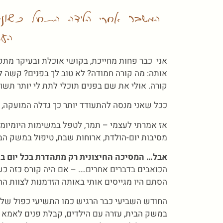
המשבר אחרי הלידה התחיל כשאנ
העו
אני כבר פחות מחייכת, בקושי אוכלת ובעיקר מת
אותה: מה קורה חמודה? לא טוב לך בפנים? קשה לך
קורה. אולי את שם בפנים תוכלי לתת לי יותר תשוב
ככל שאני מנסה להתעודד יותר כך גדלה המועקה,
אז אמרתי לעצמי – תמר, לטפל במשימות היומיומיו
מסיבות יום-הולדת, ארוחות שבת, טיפול במשק הבי
אבל… המסיכה החיצונית רק מתהדרת בכל יום בנ
הכואבים בדברים אחרים…. – אם היה קורס כזה כשה
הסתם היו מגייסים אותי באותה הזדמנות לצוות הה
החודש השביעי כבר הרגיש כמו התשיעי כפול שלושת
במשק הבית, עזרה עם הילדים, קבלת פנים לאמא