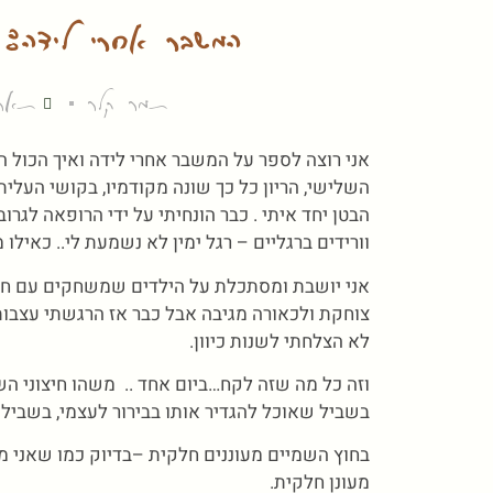
המשבר אחרי לידה:
תמר קלר
תאריך 
אני רוצה לספר על המשבר אחרי לידה ואיך הכול ה
השלישי, הריון כל כך שונה מקודמיו, בקושי הע
הבטן יחד איתי . כבר הונחיתי על ידי הרופאה לגר
וורידים ברגליים – רגל ימין לא נשמעת לי.. כאילו
אני יושבת ומסתכלת על הילדים שמשחקים עם חבר
צוחקת ולכאורה מגיבה אבל כבר אז הרגשתי עצבות
לא הצלחתי לשנות כיוון.
וזה כל מה שזה לקח…ביום אחד .. משהו חיצוני הש
בשביל שאוכל להגדיר אותו בבירור לעצמי, בשביל 
בחוץ השמיים מעוננים חלקית –בדיוק כמו שאני מ
מעונן חלקית.