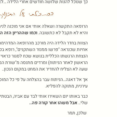
כך שנוכל להנות שלושה חודשים אחרי הלידה …לא 
הסתכלתי על התינוקת 
הרופאה התקשרה ושאלה אותי אם אני מוכנה לניתו
והיא לא תקבל לא כתשובה.
וכמו שההריון הזה הי
אחיות שכנראה "פרשו ממנזר השתקנים", רופא בכ
הנצחת הרגשתו הכללית בנושא שכח לסגור כראוי 
הראשון לאחר הניתוח) ומרדים מתנסה מ"שורת המ
שעה לא הצליח להחדיר את המחט במקום הנכון..
אך אל דאגה…הניתוח עבר בהצלחה על פי כל המוסכמ
עירנית, מתוקה להפליא.
כבר באותו יום השאירו אותי לבד עם אביה, הבטתי
שלי..
אבל משהו אחר קורה פה..
שלכן, תמר