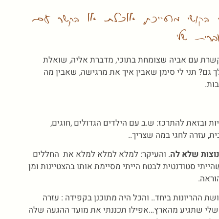
י בקושי מחייכת, אוכלת או בקשר עם
ברית שלי
קשרת עם אביה שצומחת בתוכי, מדברת אליה, שואלת
 גם? תני לי סימן שאבין איך את מרגישה, שאבין מה
ות.
ת ובזאת להתרכז: ש.ב עם הילדים הגדולים ,חוגים,
ת, עזרה לחגי במה שצריך..
וצות שלא לה
. והעיקר: למלא למלא למלא את החללים
ייתי סטודנטית לבטח הייתי מסיימת אותו בהצטיינות ומן
וראה.
 ההריונות ביחד.. והכל היה מתוכנן בקפידה : עזרה
 שלי שתגיע מהארץ…אפילו תכננתי את מועד ההגעה שלה