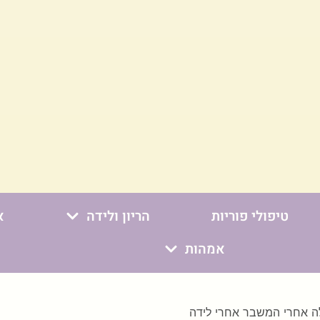
טיפולי פוריות
הריון ולידה
א
אמהות