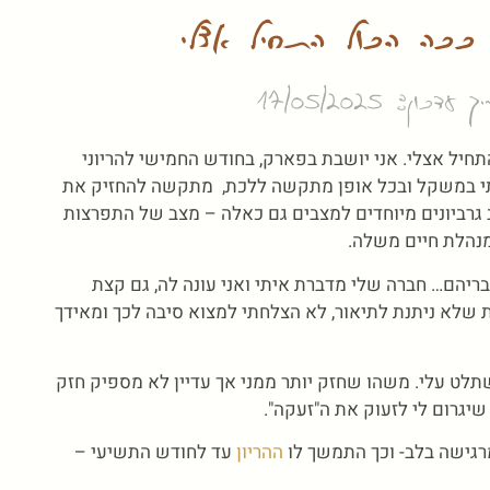
 ככה הכול התחיל אצלי
עדכון: 17/05/2025
תחיל אצלי. אני יושבת בפארק, בחודש החמישי להריוני
ליתי במשקל ובכל אופן מתקשה ללכת, מתקשה להחזיק את
וב גרביונים מיוחדים למצבים גם כאלה – מצב של התפרצות
 מנהלת חיים משלה.
יהם… חברה שלי מדברת איתי ואני עונה לה, גם קצת
 שלא ניתנת לתיאור, לא הצלחתי למצוא סיבה לכך ומאידך
תלט עלי. משהו שחזק יותר ממני אך עדיין לא מספיק חזק
שיגרום לי לזעוק את ה"זעקה".
רגישה בלב- וכך התמשך לו
ההריון
עד לחודש התשיעי –