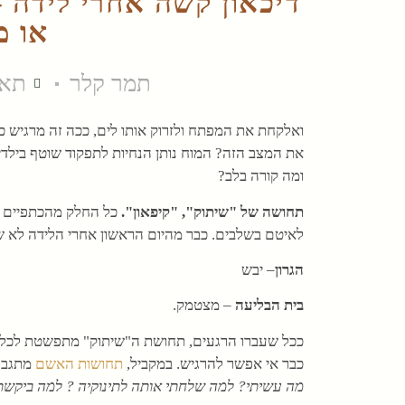
דיכאון קשה אחרי לידה –
או מ
תמר קלר
תאריך
ואלקחת את המפתח ולזרוק אותו לים, ככה זה מרגיש 
את המצב הזה? המוח נותן הנחיות לתפקוד שוטף בילדי
ומה קורה בלב?
תחושה של "שיתוק", "קיפאון".
כל החלק מהכתפיים ומ
לאיטם בשלבים. כבר מהיום הראשון אחרי הלידה לא שת
הגרון
– יבש
בית הבליעה
– מצטמק.
ככל שעברו הרגעים, תחושת ה"שיתוק" מתפשטת לכל ה
כבר אי אפשר להרגיש. במקביל,
תחושות האשם
מתגברו
מה עשיתי? למה שלחתי אותה לתינוקיה ? למה ביקשתי