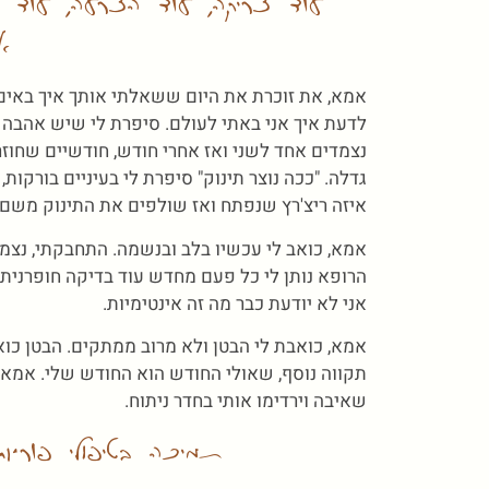
עוד זריקה, עוד הזרעה, עוד
א
אמא, את זוכרת את היום ששאלתי אותך איך באים י
לדעת איך אני באתי לעולם. סיפרת לי שיש אהבה ב
נצמדים אחד לשני ואז אחרי חודש, חודשיים שחוזר
גדלה. "ככה נוצר תינוק" סיפרת לי בעיניים בורקות
איזה ריצ'רץ שנפתח ואז שולפים את התינוק משם.
אמא, כואב לי עכשיו בלב ובנשמה. התחבקתי, נצמ
הרופא נותן לי כל פעם מחדש עוד בדיקה חופרנית, 
אני לא יודעת כבר מה זה אינטימיות.
אמא, כואבת לי הבטן ולא מרוב ממתקים. הבטן כו
תקווה נוסף, שאולי החודש הוא החודש שלי. אמא, 
שאיבה וירדימו אותי בחדר ניתוח.
תמיכה בטיפולי פורי