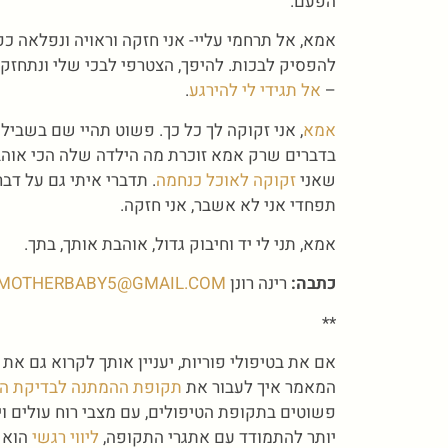
הפעם.
אמא, אל תרחמי עליי- אני חזקה וראויה ונפלאה כפי 
להפסיק לבכות. להיפך, הצטרפי לבכי שלי ונתחזק 
–
אל תגידי לי להירגע
.
אמא
, אני זקוקה לך כל כך. פשוט תהיי שם בשבילי
בדברים שרק אמא זוכרת מה הילדה שלה הכי אוהב
שאני
זקוקה לאוכל כנחמה
. תדברי איתי גם על דב
תפחדי אני לא אשבר, אני חזקה.
אמא, תני לי יד וחיבוק גדול, אוהבת אותך, בתך.
כתבה:
רינה רונן
MOTHERBABY5@GMAIL.COM
**
אם את בטיפולי פוריות, יעניין אותך לקרוא גם את
המאמר איך לעבור את
תקופת ההמתנה לבדיקת הרי
פשוטים בתקופת הטיפולים, עם מצבי רוח עולים וי
יותר להתמודד עם אתגרי התקופה,
ליווי רגשי
הוא מ