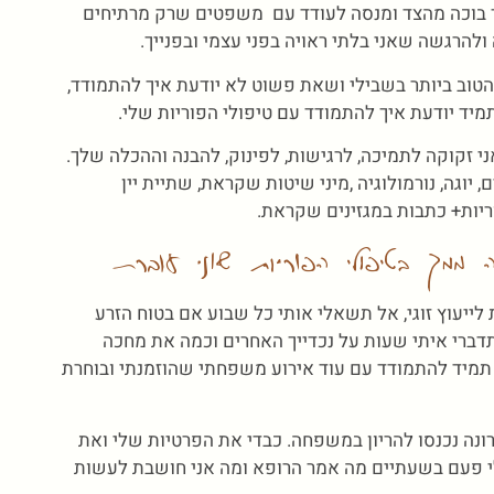
תך בוכה מהצד ומנסה לעודד עם משפטים שרק מרתיחים
ולהרגשה שאני בלתי ראויה בפני עצמי ובפנייך.
הטוב ביותר בשבילי ושאת פשוט לא יודעת איך להתמודד,
תמיד יודעת איך להתמודד עם טיפולי הפוריות שלי.
ני זקוקה לתמיכה, לרגישות, לפינוק, להבנה וההכלה שלך.
 יוגה, נורמולוגיה ,מיני שיטות שקראת, שתיית יין
וריות+ כתבות במגזינים שקראת.
ממך בטיפולי הפוריות שאני עוברת
לייעוץ זוגי, אל תשאלי אותי כל שבוע אם בטוח הזרע
תדברי איתי שעות על נכדייך האחרים וכמה את מחכה
ה תמיד להתמודד עם עוד אירוע משפחתי שהוזמנתי ובוחרת
נה נכנסו להריון במשפחה. כבדי את הפרטיות שלי ואת
לי פעם בשעתיים מה אמר הרופא ומה אני חושבת לעשות