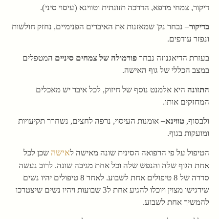
דיקור, צמחי מרפא, הדרכה תזונתית וטווינא (עיסוי סיני).
בדיקור
– נבחר נק' שמאזנות את האיברים הפנימיים, נחזק חולשות
ונפזר עודפים.
בעזרת הדיאגנוזה נבחר
פורמולה של צמחים סיניים
המטפלים
במצב הכללי של גוף האישה.
התזונה
היא אלמנט נוסף של חיזוק, לכל איבר יש מאכלים
המחזקים אותו.
ולבסוף,
טווינא
– אומנות העיסוי, נרפה לחצים, נשחרר תקיעויות
ומועקות בגוף.
אישה
הטיפול על פי הרפואה הסינית שונה מאישה ל
שכן לכל
אחת הגוף שלה והנפש שלה וכל אחת מגיבה שונה. לרוב נעשה
סדרה של 8 טיפולים אחת לשבוע. לאחר 8 טיפולים יהיו נשים
שירגישו מצוין ויוכלו להגיע אחת ל3 שבועות ויהיו נשים שיצטרכו
להמשיך אחת לשבוע.