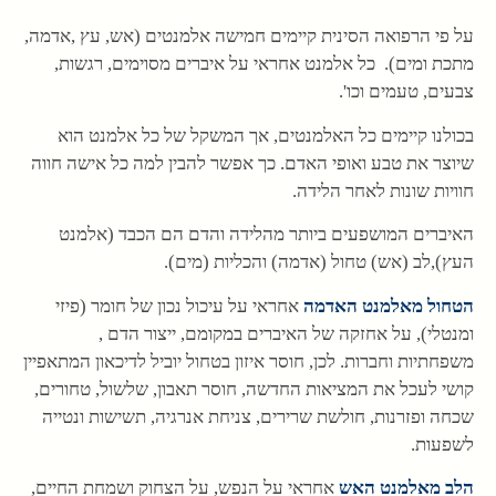
על פי הרפואה הסינית קיימים חמישה אלמנטים (אש, עץ ,אדמה,
מתכת ומים). כל אלמנט אחראי על איברים מסוימים, רגשות,
צבעים, טעמים וכו'.
בכולנו קיימים כל האלמנטים, אך המשקל של כל אלמנט הוא
שיוצר את טבע ואופי האדם. כך אפשר להבין למה כל אישה חווה
חוויות שונות לאחר הלידה.
האיברים המושפעים ביותר מהלידה והדם הם הכבד (אלמנט
העץ),לב (אש) טחול (אדמה) והכליות (מים).
הטחול מאלמנט האדמה
אחראי על עיכול נכון של חומר (פיזי
ומנטלי), על אחזקה של האיברים במקומם, ייצור הדם ,
משפחתיות וחברות. לכן, חוסר איזון בטחול יוביל לדיכאון המתאפיין
קושי לעכל את המציאות החדשה, חוסר תאבון, שלשול, טחורים,
שכחה ופזרנות, חולשת שרירים, צניחת אנרגיה, תשישות ונטייה
לשפעות.
הלב מאלמנט האש
אחראי על הנפש, על הצחוק ושמחת החיים,