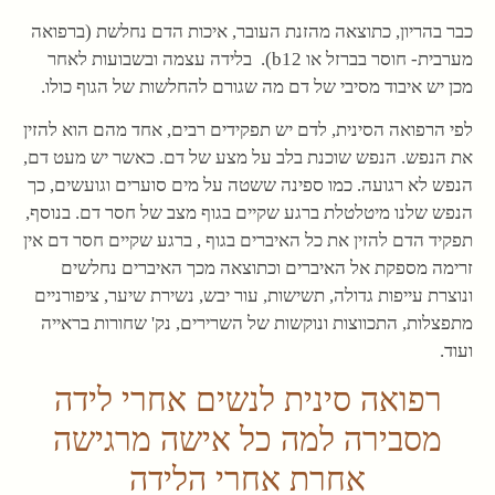
כבר בהריון, כתוצאה מהזנת העובר, איכות הדם נחלשת (ברפואה
מערבית- חוסר בברזל או b12). בלידה עצמה ובשבועות לאחר
מכן יש איבוד מסיבי של דם מה שגורם להחלשות של הגוף כולו.
לפי הרפואה הסינית, לדם יש תפקידים רבים, אחד מהם הוא להזין
את הנפש. הנפש שוכנת בלב על מצע של דם. כאשר יש מעט דם,
הנפש לא רגועה. כמו ספינה ששטה על מים סוערים וגועשים, כך
הנפש שלנו מיטלטלת ברגע שקיים בגוף מצב של חסר דם. בנוסף,
תפקיד הדם להזין את כל האיברים בגוף , ברגע שקיים חסר דם אין
זרימה מספקת אל האיברים וכתוצאה מכך האיברים נחלשים
ונוצרת עייפות גדולה, תשישות, עור יבש, נשירת שיער, ציפורניים
מתפצלות, התכווצות ונוקשות של השרירים, נק' שחורות בראייה
ועוד.
רפואה סינית לנשים אחרי לידה
מסבירה למה כל אישה מרגישה
אחרת אחרי הלידה