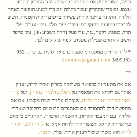
ככלל, חשוב לחזק את הגוף כבר בתקופה לפני ההיריון ובהריון
עצמו, גם כדי שההריון יעבור בקלות וגם כדי למנוע תופעות לאחר
הלידה. התזונה צריכה להיות עשירה בדגנים ירקות וקטניות, חשוב
להרבות במזונות מחזקי דם: פירות יער, סלק, עלי מנגולד, עלי
תרד, בטטה, דלעת, גזר, עלי פטל (החל משבוע 36), עלי סרפד.
חשוב להתאים פעילות גופנית, ולנוח שזקוקים לכך.
* לירון לוי וייס מטפלת מוסמכת ברפואה סינית בכרכור. 052-
lironilevi@gmail.com
3499363
**
אם את מתעניינת ברפואה משלימה בהריון ואחרי לידה, יעניין
רפלקסולוגיה בהריון
פרחי
אותך גם לקרוא את המאמר על
, ועל
באך בהריון ואחרי לידה
, שנכתבו על ידי נשות מקצוע. אם את
מחפשת דרך להתמודד עם האתגרים הרגשיים בתקופה שאחרי
הלידה, עם המעבר להורות, האשמה, הדכדוך, האתגרים ביומיום,
ליווי רגשי אחרי
כדי שיהיה לך קל ואפשרי יותר להיות אמא, אז
לידה
לימור
הוא משהו שיכול לעניין אותך. שלך,
.