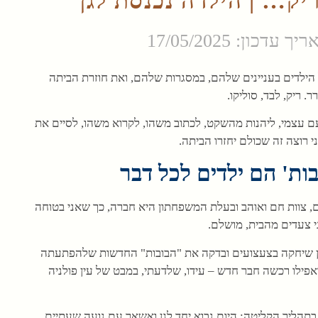
יק… | הילדה נכנסת לגן
יך עדכון: 17/05/2025
הילדים בעניינים שלהם, במסגרות שלהם, ואת חוזרת הביתה
. ריק, לבד, סוליקו.
עם עצמי, ליהנות מהשקט, לכתוב משהו, לקרוא משהו, לסיים את
 רוצה זה שכולם יחזרו הביתה.
ות' הם ילדים לכל דבר
, צוות חם ואוהב ובעלת המשפחתון היא חברה, כך שאני בטוחה
י צעדים מהבית, מושלם.
ובן שיחקה בצעצועים ובדקה את "הבובות" החדשות שלהפתעתה
 ואפילו רכשה חבר חדש – עידו, שלדעתי, במבט של עין פולניה
 בתהליך הקליטה: היום נבוא יחד לגן ואשאר עם נועה שעתיים