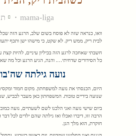
כשהבית ריק, הבית ר
mama-liga
תאר
וואו, כנראה שזה לא פוסח בשום שלב, הרגע הזה שכל 
לבית ריק, ממש ריק. לא שקט, כי מישהו ישן ותכף יתעורר
חשבתי שאחכה לרגע הזה בכיליון עיניים, להיות קצת 
כל הסידורים שדחיתי…. והנה, הגיע הרגע וכל מה שאני
נועה גילתה שה'בוב
היום, הכנסתי את נועה למשפחתון. מקום חמוד ומקסים
שנועה בידיים טובות. המשפחתון כאן מעבר לכביש, שנ
ביום שישי נועה ואני הלכנו לשם לשעתיים, נועה כמ
הרבה זזו, דיברו ואכלו ואז גילתה שהם ילדים לכל דבר
חוקרת, הוא מלך הגן.
הגננת ואני החלטנו שמהיום, יום ראשון בשבוע, נתחיל