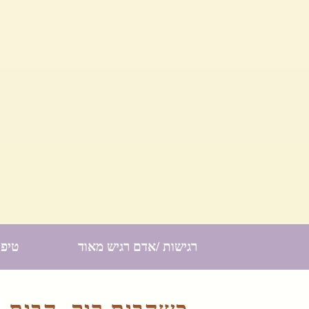
רגישות /אדם רגיש מאוד
טיפו