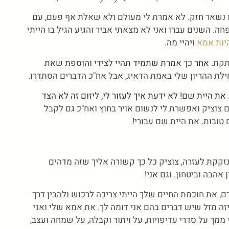
ו נשאר חזק. לא אמרת לי מעולם ולא שאלת אף פעם, עם
ה. השנים עברו ואני לא מצאתי אביר והגיע הגיל בו הייתי
יות אמא
ויהיי מה.
תקת.
אחר כך אמרת שתמיד תהיי לצידי והוספת שאת
חילת ההריון שלי באמת הדאיג, אבל אח"כ הדברים הסתדרו.
את היית שם! לא ידעת איך לעזור לי, ליזום זה לא הצד
צוציק ואפשרת לי לנשום אויר בחוץ ואח"כ גם לקבל
טובות. את היית שם עבורי!
 עת שאני נזקקת לעזרה, צוציק כל כך קשורה אליך שזה מדהים
אהבה וביטחון. וגם אני!
, את חוכמת החיים שלך הייתי צריכה לרכוש ולהבין דרך
איזה מזל שיש דברים בהם אני דומה לך. את אמא שלי ואני
מך על סדרי עדיפויות, על ויתור וקבלה, על שמחה ועצב,