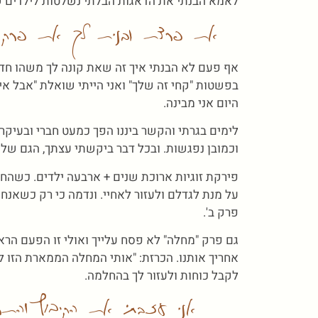
לאמא הבנתי את הדאגות הבלתי נשלטות לילדים ש
את פרצת ובנית לך את פרק ב
אף פעם לא הבנתי איך זה שאת קונה לך משהו חד
בפשטות "קחי זה שלך" ואני הייתי שואלת "אבל איך
היום אני מבינה.
לימים בגרתי והקשר ביננו הפך כמעט חברי ובעיקר 
וכמובן נפגשות. ובכל דבר ביקשתי עצתך, הגם של
פירקת זוגיות ארוכת שנים + ארבעה ילדים. כשהח
על מנת לגדלם ולעזור לאחיי. ונדמה כי רק כשאנחנ
פרק ב'.
גם פרק "מחלה" לא פסח עלייך ואולי זו הפעם הר
אחריך אותנו. הכרזת: "אותי המחלה הממארת הזו ל
לקבל כוחות ולעזור לך בהחלמה.
אני עזבתי את הקיבוץ והתרח