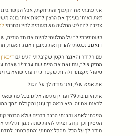
אני עזבתי את הקיבוץ והתרחקתי, אבל הקשר ביננ
זאת ראיתי בעיניך את הרצון לראות אותי בונה משפח
צריכה להחליט החלטה משמעותית לחיי ובחרתי
לה
כשסיפרתי לך על החלטתי להיות אם חד הורית, ש
דואגת.
נכנסתי להריון ואת כמובן דאגת. האמת, ת
עם הלידה והאוצר הקטן שקיבלתי הגיע גם
דיכאון
.
החזק שלך, עם זאת את היית שם עבורי!
נשארת עם 
טיפול מקצועי ולהיות שקטה כי ידעתי שהיא בידים 
את אמא שלי, ואני מודה לך על הכול
את היום בת 79 ועדיין מגיעה אלינו בכל
לראות את זה. היא רואה בך עוגן ומקבלת ממך המון 
הפכתי לאמא והבנתי הרבה דברים שלא הבנתי קודם
הניסיון וכך קרה. רציתי להיות שונה ממך וגיליתי 
מודה לך על הכל. מהכל צמחתי והתפתחתי. למדתי מ