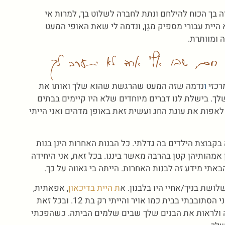
ה בך הכוח להילחם ונתת לחברה לשלוט בך, למרות אי
היית עבורי מספיק מגֵן, ונדמה לי שאת האופי המעט
 ומוותרת.
ת חם, שבו אף אחד לא יתערב לך
רכזי
ו
נדמה שזה המעט שהרגשת שהוא שלך ואותו את
ך. בישלת לנו דברים מיוחדים שלא היו קיימים בבתים
פות את עוגת החג ועשית זאת באופן מדהים ואני הייתי
 בקבוצת הילדים בה גדלתי. כל הבנות האחרות הינן בנות
אמהותיהן קטן בהרבה מאשר ביננו. בכל זאת, אני היחידה
י מידע זה לבנות האחרות. הייתה בי גאווה על כך.
ושת בניך/אחיי היו בלבנון. א
ת היית בדיכאון
, אפאתית,
ישבת עם הטרנזיסטור ולא ראית ממטר אף אחד. אני הסתובבתי בבית כמו אויר והייתי רק בת 12. ובכל זאת
 ולראות את הבנים שלך שבים שלמים הביתה. כשהפכתי