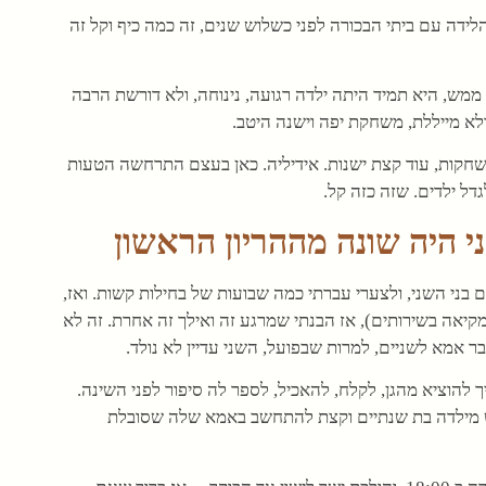
ידה עם ביתי הבכורה לפני כשלוש שנים, זה כמה כיף וקל זה
ממש, היא תמיד היתה ילדה רגועה, נינוחה, ולא דורשת הרבה
ולא מייללת, משחקת יפה וישנה היטב.
ו בבקרים לא לפני 9:00, מטיילות, משחקות, עוד קצת ישנות. אידיליה. כאן בעצם התרחשה הטעות
ל ילדים. שזה כזה קל.
י היה שונה מההריון הראשון
בני השני, ולצערי עברתי כמה שבועות של בחילות קשות. ואז,
השעות מקיאה בשירותים), אז הבנתי שמרגע זה ואילך זה אחרת. זה לא
בר אמא לשניים, למרות שבפועל, השני עדיין לא נולד.
להוציא מהגן, לקלח, להאכיל, לספר לה סיפור לפני השינה.
רוש מילדה בת שנתיים וקצת להתחשב באמא שלה שסובלת