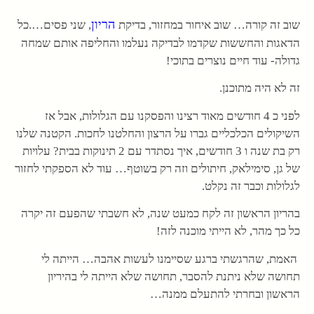
הריון
שוב זה קורה… שוב איחור במחזור, בדיקת
, שני פסים….כל
הדאגות והחששות שקדמו לבדיקה נעלמו והחליפה אותם שמחה
גדולה- עוד חיים נוצרים בתוכי!
זה לא היה מתוכנן.
לפני כ 4 חודשים מאוד רצינו והפסקנו עם הגלולות, אבל אז
השיקולים הכלכליים גברו על הרצון והחלטנו לחכות. הקטנה שלנו
רק בת שנה ו 3 חודשים, איך נסתדר עם 2 תינוקות בבית? עלויות
של גן, סימילאק, חיתולים וזה רק בשוטף… עוד לא הספקתי לחזור
לגלולות וכבר זה נקלט.
בהריון הראשון זה לקח כמעט שנה, לא חשבתי שהפעם זה יקרה
כל כך מהר, לא הייתי מוכנה לזה!
האמת, שהרגשתי ברגע שסיימנו לעשות אהבה… הייתה לי
תחושה שלא ניתנת להסבר, תחושה שלא הייתה לי בהיריון
הראשון ובחרתי להתעלם ממנה…