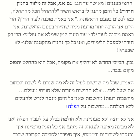
החצי בעננים! מאושר עד הגג!
גם אני, אבל זה מלווה בהמון
חרדות!
כל הזמן מתנגן לי בראש השיר "להתחיל הכל מהתחלה,
כמו לנשום בפעם הראשונה.." אני באמת מוכנה לעוד הריון? הרי
היום אני הרבה יותר מודעת ממה שהייתי בפעם הראשונה. אני
באמת מוכנה לעוד ילד? עוד תינוק קטן שימלא את עולמי? הרי רק
חזרתי לספסל הלימודים, ואני כל כך נהנית מהקטנה שלנו- לא
שבעתי!!
נכון, הבייבי החדש לא יחליף את מקומה, אבל הוא בהחלט יתפוס
מקום נכבד…
האמת, שכל מה שרשום לעיל זה לא מה שגרם לי לשבת ולכתוב
את שעל ליבי… אלא תחושות מוזרות שלא חוויתי מעולם…
מחשבות רעות! מחשבות שאני כל הזמן מנסה לגרש ולהעלים
הפלה
ללא הצלחה…מחשבות על
!
אני לא רוצה ולא מעוניינת ולא חולמת בכלל על לעבור הפלה ואני
לא מבינה מאיפה לעזאזל זה מגיע! אני כל הזמן מדמיינת איך
נכנסתי לשירותים ודיממתי, איך סיפרתי לסביבה הקרובה שכבר