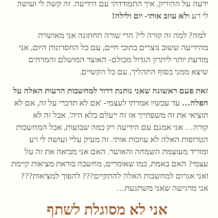
ידעה על ההיריון, איך התמודדתי עם הידיעה. זה קשה לי ועושה
לי רע
ולא עוזב אותי- יום ולילה!
למה? למה זה קורה לי? הרי שורה תחתונה אני מאושרת
מהידיעה ששוב נוצרים בתוכי חיים, עם כל החסרונות היום, אני
מודעת יותר ליתרון הגדול מכולם- האוצר המושלם והמדהים
שיצא ממני בסוף התהליך, עם כל הקשיים.
זאת פעם ראשונה שאני נותנת דרור למחשבות הרעות האלה על
הפלה…
עד עכשיו אמרתי לעצמי- 'אם לא תדברי על זה, אם לא
תוציאי את זה משפתייך אז זה ייעלם כלא היה'. אבל זה לא
קורה… אני אמנם עם הידיעה רק כמה שבועות, אבל המחשבות
הטרופות האלה לא עוזבות אותי. זה מעיק עליי ועושה לי רע
ומוריד מעוצמת השמחה והאושר. האם אני מביאה את זה על
עצמי? האם באמת, כמו שאומרים, מחשבה בוראת מציאות קיימת
ואני אגרום למחשבות האלה להתקיים??? להפוך למציאות???
אני מרגישה שאני משתגעת…
אני לא מסוגלת לשתף