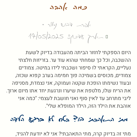
כמה אהבה
אפרת דבוש נאור
תאריך עדכון: 17/05/2025
היום הספקתי לחזור הביתה מהעבודה בדיוק לשעת
ההשכבה, וכל כך שמחתי שהוא עוד ער. בזריזות חלצתי
נעליים, הקראתי לו סיפור ושכבתי לידו במיטה. צמודים
צמודים, מכוסים בשמיכה פוך חמימה בערב קפוא שכזה,
ובעוד נשימתו הופכת שקטה ועמוקה, אני נצמדת, מסניפה
את הריח שלו, מלטפת את שיערו ונרגעת יחד אתו מיום ארוך.
ליבי מתרחב עד לאין סוף ואני חושבת לעצמי: "כמה אני
אוהבת את הילד הזה, הילד המופלא שלי".
מתי התאהבתי בו? בטח לא ברגע הלידה
מתי זה בדיוק קרה, מתי התאהבתי? אני לא יודעת להגיד,