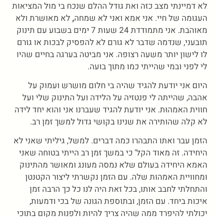
לא דמיינתי מצב כזה ואת גודל ההלם שנכח בי מול המציאות
העגומה של חיי. אני אמא ואני לא שמחה
,
לא מאושרת ולא
מאוהבת. אני מתמודדת 24 שעות 7 ימים בשבוע עם תינוק
תובעני, שנדמה שדבר לא גורם לא להפסיק לבכות או גורם
לו לישון יותר משעה רצופה. אני מביטה בערגה בחיים שהיו
לי לפני ובמי שהייתי כמו מתוך בועה.
היום אני יודעת להגיד שהיה בי חלום מושרש ועמוק על
אהבה, שהייתה לי פנטזיה על הלידה ועל התינוק שלי ועל
חווית האמהוּת. אני יודעת להגיד שעברנו אני והוא יחד לידה
לא קלה שהותירה את שנינו בקושי גדול למשך זמן רב.
הזמן עבר ואתו התבהרו כמה דברים. למשל, גיליתי שאני לא
היחידה. זה מאוד הקל' כי במשך זמן רב הייתי בטוחה שאני
האמא היחידה בעולם שלא נמסה מעונג ומאושר מהתינוק
ומחוויית האמהות שלה. עם הזמן נקשרתי ליצור הקטנטן
והתחלתי לחבב אותו, בכל זאת היה לנו כל כך הרבה זמן
איכות ביחד. עם הזמן, ובתוספת הגונה של בכי ודמעות,
יכולתי להיפרד ממה שהיה צריך להיות ולפנות מקום בתוכי