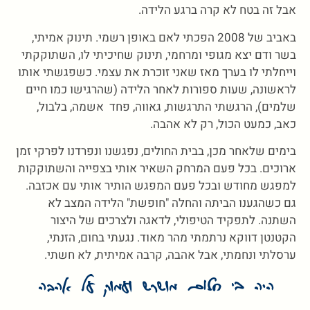
אבל זה בטח לא קרה ברגע הלידה.
באביב של 2008 הפכתי לאם באופן רשמי. תינוק אמיתי,
בשר ודם יצא מגופי ומרחמי, תינוק שחיכיתי לו, השתוקקתי
וייחלתי לו בערך מאז שאני זוכרת את עצמי. כשפגשתי אותו
לראשונה, שעות ספורות לאחר הלידה (שהרגישו כמו חיים
שלמים), הרגשתי התרגשות, גאווה, פחד אשמה, בלבול,
כאב, כמעט הכול, רק לא אהבה.
בימים שלאחר מכן, בבית החולים, נפגשנו ונפרדנו לפרקי זמן
ארוכים. בכל פעם המרחק השאיר אותי בצפייה והשתוקקות
למפגש מחודש ובכל פעם המפגש הותיר אותי עם אכזבה.
גם כשהגענו הביתה והחלה "חופשת" הלידה המצב לא
השתנה. לתפקיד הטיפולי, לדאגה ולצרכים של היצור
הקטנטן דווקא נרתמתי מהר מאוד. נגעתי בחום, הזנתי,
ערסלתי ונחמתי, אבל אהבה, קרבה אמיתית, לא חשתי.
היה בי חלום מושרש ועמוק על אהבה