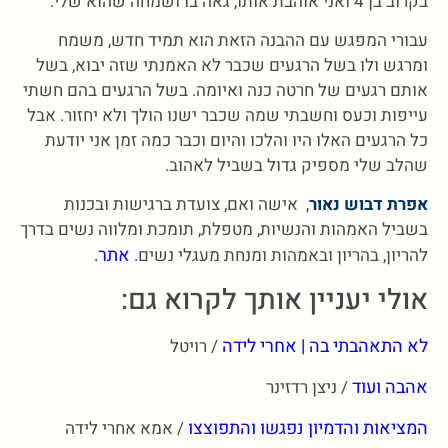
בקרוב בן 4 ואני אוהבת אותו, גאה בו ושמחה שהוא שלי.
עבורי המפגש עם ההבנה הזאת הוא תמיד חדש, משמח
ומרגש ולו בשל הרגעים שכבר לא האמנתי שזה יבוא, בשל
אותם רגעים של חרטה כנה ואיומה. בשל הרגעים בהם חשתי
עייפות וכעס וחשבתי שמה שכבר ישנו הולך ולא יחזור. אבל
כל הרגעים האלו היו והלכו והיום וכבר כמה זמן אני יודעת
שהלב שלי מספיק גדול בשביל לאהוב.
אפרת דבוש נאור
, אישה ואם, צועדת ברגישות ובכנות
בשביל האמהות והנשיות, מטפלת, תומכת ומלווה נשים בדרך
אתר
להריון, בהריון ובאמהות ומנחת מעגלי נשים.
.
אולי יעניין אותך לקרוא גם:
לא התאהבתי בה | אחרי לידה
/ רויטל
אהבה ועוד
/ ניצן רדזינר
המציאות והדמיון נפגשו והתפוצצו
/ אמא אחרי לידה