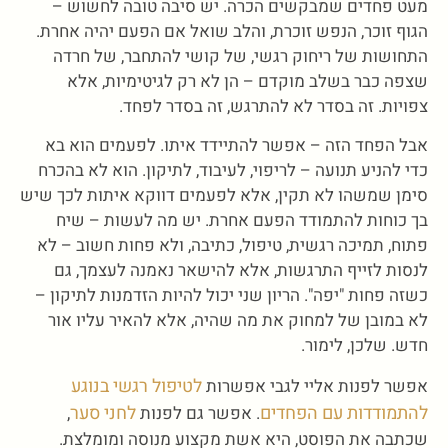
מעט פחדים שמבקשים הכרה. יש סיבה טובה לחשוש –
הגוף זוכר, הנפש זוכרת, והלב שואל אם הפעם יהיה אחרת.
התחושות של ריחוק רגשי, של קושי להתחבר, של חרדה
שצפה כבר בשלב מוקדם – הן לא רק לגיטימיות, אלא
צפויות. זה בסדר לא להתרגש, זה בסדר לפחד.
אבל הפחד הזה – אפשר להתיידד איתו. לפעמים הוא בא
כדי להניע תנועה – לריפוי, לעיבוד, לתיקון. הוא לא בהכרח
סימן שמשהו לא תקין, אלא לפעמים דווקא איתות לכך שיש
בך כוחות להתמודד הפעם אחרת. יש מה לעשות – שיח
פתוח, תמיכה רגשית, טיפול, כתיבה, ולא פחות חשוב – לא
לנסות לזייף התרגשות, אלא להישאר נאמנה לעצמך, גם
כשזה פחות "יפה". הריון שני יכול להיות הזדמנות לתיקון –
לא במובן של למחוק את מה שהיה, אלא להאיר עליו אור
חדש. שלכן, לימור.
לטיפול רגשי בנוגע
אפשר לפנות אליי לגבי אפשרות
להתמודדות עם הפחדים
לחני סער
. אפשר גם לפנות
,
שכתבה את הפוסט, היא אשת מקצוע מנוסה ומומלצת.