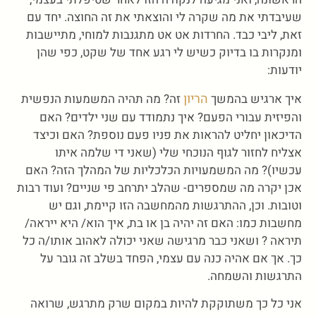
שעיבדתי את מה שקרה לי והוצאתי את זה החוצה. יחד עם
זאת, ליבי כבד. החרדות אט אט מתגנבות למוחי, מתיישבות
ומנקרות בו בדיוק כשיש לי רגע אחד של שקט, כפי שהן
יודעות:
הריון
איך ארגיש בהמשך
זה? מה תהיה המשמעות הנפשית
והפיזית עבורי הפעם? איך נתמודד עם שני ילדים? האם
הדיכאון יחליט להראות את פניו פעם נוספת? האם וכיצד
אצליח לחזור לגוף הנוכחי שלי (שאני די שלמה איתו
עכשיו)? מה המשמעויות הכלכליות של המהלך הזה? האם
אכן יקרה מה שמספרים- שהלב יתרחב פי שניים? ועוד רבות
וטובות. וכן, ההתרגשות מהמחשבה הזו קיימת, וגם יש
מחשבות כמו: האם זה יהיה בן או בת, איך הוא/ היא ייראה/
תיראה ? ושאני כבר מרגישה שאני יכולה לאהוב אותו/ה כל
כך. אך אם אהיה כנה עם עצמי, הפחד בשלב זה גובר על
התרגשות והשמחה.
אני כל כך משתוקקת להיות במקום שרק מתרגש, שרואה