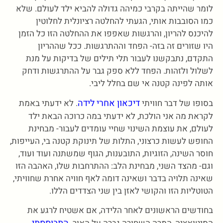
לומר שהייתה בקרבי כמיהה גדולה להביא ילד לעולם. שלא
כמו הסובבות אותי, הגעתי להחלטה רציונלית לחלוטין
להיכנס להריון, והרגשות שאפפו את ההחלטה הזו כל הזמן
היו שזורים זה בזה- הפחד וההתרגשות. ככל שההריון
התקדם, נתבקשנו לעבור תלי תילים של בדיקות על מנת
לשלול ולזהות. הפחד ללא ספק גבר על ההתרגשות ודחק
אותה לפינה קטנה אי שם בחלל ליבי.
דיכאון אחרי לידה
בסופו של דבר חוויתי
. לא ידעתי באמת
לקראת מה אני הולכת, לא ידעתי במה כרוכה הבאת ילד
לעולם, את עוצמת השינוי שחיי עומדים לעבור- מבחינת
החופש לעשות כרצוני, התלות של תינוקת קטנה בי, העייפות,
חוסר השינה, הזוגיות, התובענות, הגוף שמשתנה ועוד ועוד,
וגם- מהצד השני, מבחינת הלב: ההתרחבות שלו, האהבה הזו
שאינה תלויה בדבר ושאינה דומה לאף חוויה אחרת שחוויתי,
הטוטליות הזו והקושי לאזן בין שני הצדדים הללו.
בחודשים הראשונים לאחר הלידה, אם אשטיח לרגע את