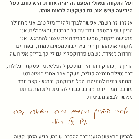
ועל התקווה שאולי הפעם זה יהיה אחרת. היא כותבת על
הידיעה שיש אור, גם כשקשה לראות אותו.
אז זהו. זה רשמי. אפשר לברך ולהגיד מזל טוב. אני מתחילה
הריון שני במספר. ויחד עם כל הברכות, והאיחולים, אני
מרגישה ריקנות, ממש מכריחה את עצמי להתרגש. אני
לוקחת את ההריון הזה באדישות מסוימת מחד, ובפחדים
וחרדות מאידך. נשמע פרדוקסלי? גם לי, כך בדיוק אני חשה.
הריון זה, כמו קודמו, היה מתוכנן להפליא: מהפסקת הגלולות,
דרך נטילת חומצה פולית, מעקב אחר אתרי האינטרנט
והמחשבונים למיניהם. הכל מתוקתק. וברגש- קצת יותר
מורכב. תמיד יותר מורכב עבורי להרגיש ולשהות ברגש
מאשר לבצע משימות.
אחרי ההריון הקודם המרה השחורה גברה
אצלי על האור
להריון הראשון הגענו דרך ההכרה ש-זהו, הגיע הזמן. קשה