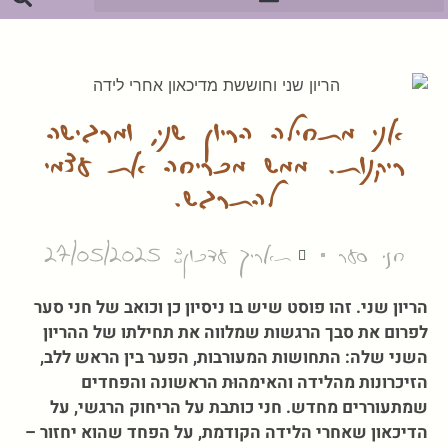
אני מתחילה הריון שני, ומרגישה
ריקנות. ממש מכריחה את עצמי
להתרגש.
חני סער
תאריך עדכון: 27/05/2025
הריון שני. זהו פוסט שיש בו ניסיון כן וכואב של חני סער
לפרום את סבך הרגשות שמלווה את תחילתו של ההריון
השני שלה: התחושות המעורבות, הפער בין הראש ללב,
הזיכרונות מהלידה והאימהוּת הראשונה והפחדים
שמתעוררים מחדש. חני כותבת על הריחוק הרגשי, על
הדיכאון שאחרי הלידה הקודמת, על הפחד שהוא יחזור –