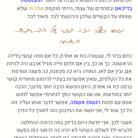
התבוססתי
הסיטואציה, המרה השחורה גברה על האור.
בדיכאון
אמהות
ובפחדים של עצמי, הייתי מוקפת
שלא
שוחחו על הקשיים שלהן והרגשתי לבד. מאוד לבד.
הפחד בשלב הזה גובר על ההתרגשות
והשמחה
היום ברור לי, שבצורה כזו או אחרת, כל אם חווה קושי בלידה
הראשונה. כך או כך, בין אם חלום חייה מגיל ארבע היה להיות
אם, ובין אם לאו, החוויה היא כה מכוננת, כה משנה וטורפת
את כל הקלפים
,
שאין אפשרות בעיניי להימנע מחוויית קושי
ברמה כזו או אחרת. היום הנושא הרבה יותר מדובר, הרבה
יותר במודעות. אט אט הקושי הפך לגיטימי-אפשר לחוש
רגשות אשמה
אותו עם פחות
, אפשר לדבר אותו ועליו. וזה
כל כך עוזר לי, אני חשה את החיבוק הזה לאורך כל הדרך.
מעבר לכך, אני יודעת היום בדיוק במה כרוכה ההחלטה
להביא ילד לעולם. השינוי לא יהיה כה דרמטי כמו בפעם
הראשונה, ואני מגיעה לנקודה הזו לאחר שטיפלתי בעצמי,