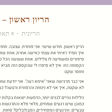
הריון ראשון – 
הריונית
תאריך ע
הריון ראשון. חודש שישי. אני פוחדת. עצובה. תחו
איך תמיד ראיתי את עצמי כאישה אחרת, אחת שזוה
סיפורים ומשמיעה לו צלילים. אחת שעושה הכל כד
הקסומה הזו. איך לא סיפרו לי שהקסם הזה מביא 
וחוסר שקט.
אני כבר מרגישה שאני "אימא רעה". אני יודעת שזה
לא שקטה, איך אני לא נינוחה והרמונית ורגועה? כמ
הלילות נהיים לבנים יותר, הדמעות יוצאות בקלות י
כמובן שיש רגעים שמחים, מלאי פלא והתרגשות וש
טבעיים. והרגעים המפחידים, המבולבלים? פחות.