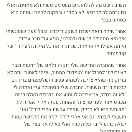
תשובה שגרמה לה להרגיש מעט מטופשת ולא מאוזנת ואולי
גם גרמה לה להרגיש לא בסדר שבמקום להיות שמחה היא
עסוקה בבכי.
אחרי שיחה כזאת ישבנו בשקט ודיברנו, ובכל פעם שהרגשתי
איך היא מתחילה לנשום ולהירגע, הגיע עוד סבב עידוד,
הייתה אפילו אחות אחת שגימדה את כל מילות ה"עידוד" של
קודמותיה.
אחרי שהחברה החדשה שלי רוקנה דליים של דמעות וכבר
לא יכולתי לסבול את "העידוד" המסור, עניתי לאחות שזה לא
בדיוק מה שהיא צריכה לשמוע עכשיו ושלפעמים צריך גם
לבכות כי זה משחרר. החברה שלי הסתכלה עלי ואמרה לי:
"לא זה בסדר, אני צריכה לשמוע את הדברים האלה כי זה
מכניס אותי לפרופורציה" והאחות פנתה אליי ואמרה לי:
"תשמעי היא לא בדיוק שפויה עכשיו אחרי לידה" ואני
חשבתי לעצמי, 'גם אני אחרי לידה. למה את מרגישה שאת
יכולה כרגע לדבר עליה ככה ואלי כאילו אני בצד של
השפויים???'