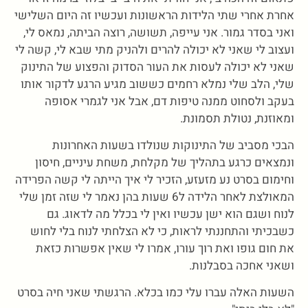
אחרת אחרי שתי הלידות הראשונות ועכשיו זה היום השלישי
ואני בסדר גמור. אני עייפה, תשושה, רוצה הביתה, נמאס לי,
ועצוב לי שאני לא יכולה להרים ולהניק מתי שבא לי, קשה לי
שאני לא יכולה לעסות את העור הסדוק והפצוע של התינוק
שלי, הלב שלי נמלא רחמים כששוב מגיע הרגע לדקור אותו
בעקב ולסחוט ממנה טיפות דם, אבל אני לגמרי אסופה
ומאוזנת, נטולת תסמונת.
הבכי מסביב של התינוקות שנולדו בשעות האחרונות
ונמצאים כרגע בתהליך של מקלחת, משחת עיניים, חיסון
וחימום בסרט נע מזעזע, הזכיר לי איך הייתה לי קשה הפרידה
המאולצת לאחר הלידה ל6 שעות בהן נאמר לי שזה זמן שלי
לנוח ושגם הוא ישן עכשיו ואין לי בכלל מה לדאוג. גם
כשבכיתי והתחננתי לראות, כי לא הצלחתי לנוח בלי לחוש
את חום גופו ואת רוך עורו, אמרו לי שאין אפשרות כזאת
ושאני אחכה בסבלנות.
השעות האלה עברו עלי כמו בכלא. הרגשתי שאני חיה בסרט