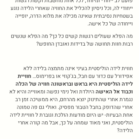
פועם לב ייחודי ומיוחד, לכל אחת מחשבות וקשת רגשות
ייחודי לה, וכל ניסיון להכליל את החוויה שאחרי הלידה נוגע
בשטחיות נסיבתית שאינה מכילה את מלוא הדרה, יופייה
וייחודה של כל אישה.
מה הפלא שעולים רגשות קשים כל כך? מה הפלא שנשים
רבות חוות תחושה של בדידות ואובדן החופש?
חווית לידה הוליסטית בעיני אינה מתמצה בלידה ללא
אפידורל עם כדור עם חבל, בג'קוזי או בפרימוס…
חוויית
לידה הוליסטית היא בראש ובראשונה חוויה של הכלה
וכבוד אל האישה
היולדת ואל נימי נפשה ומאווייה והיא לא
נגמרת אחרי שהתינוק יוצא מהרחם, היא ממשיכה זמן רב
אחרי שהדופק בחבל הטבור מפסיק. ואולי גם פה טמונה
אחת הבעיות- יש היום מודעות הולכת וגוברת ל חוויית לידה
הוליסטית, ואני מאוד שמחה על כך, אבל מה קורה אחרי
הלידה?