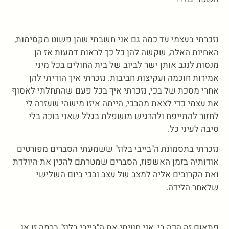
נזכרתי בעצמי עד כמה גם אני חשבתי שהן פשוט מקסימות,
האחיות האלה, שקשה להן כל כך לראות דמעות אז הן
מנסות לנגב אותן ישר לביוב של בית החולים בכל מיני
אמירות חוכמה ועקיצות חביבות. נזכרתי איך הודיתי להן
אחרי מסכת של בכי, נזכרתי איך בכל פעם שהתחלתי לאסוף
את עצמי כדי לצאת מהבכי, הייתה איזו מישהי שעזרה לי
לחזור להתייפח ולהרגיש מושפלת בגלל שאני בוכה בלי
סיבה לעיני כל.
נזכרתי בתסמונת ה"בייבי בלוז" ששמעתי הסברים מפורטים
אודותיה בזמן האשפוז, הסברים שמטרתם להכין את היולדת
ואת הקרובים אליה למצב של עצב ובכי ביום השלישי
שלאחר הלידה.
פתאום זה הכה בי, אני חוויתי את ה"בייבי בלוז" ברמה זו או