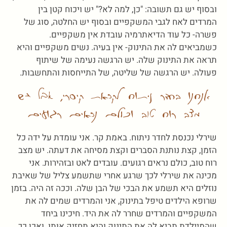
ובסוף יש גם תשובה: "כן, למה לא?" יש ויכוח קטן בין
המרדים לאח לגבי המשקפיים ובסוף יש החלטה, סוג של
פשרה- כל עוד הדיאתרמיה עובדת אין משקפיים.
כשמביאים לה את התינוק- אין בעיה. נשים משקפיים והיא
תראה את התינוק שלה. יש הרגשה נעימה של שיתוף
פעולה. יש הרגשה של שליטה, של התייחסות והתחשבות.
אנחנו בחדר ניתוח לקראת קיסרי, אבל יש
מצב רוח טוב וכולם נראים רגועים
שירלי נכנסת לחדר ניתוח. באמת קר. אני עומדת על ידה כל
הזמן, קצת נותנת הסברים וקצת מסיחה את דעתה. יש מצב
רוח טוב, כולם נראים רגועים. עובדים לאט ובזהירות. אני
מכינה את שירלי לכך שרגע אחרי שתשמע צליל של שאיבת
נוזלים היא תשמע את הבכי של הבן שלה. וככה זה היה. בזמן
שרופא הילדים טיפל בתינוק, אני והמרדים שמים לה את
המשקפיים והמרדים שחרר לה את היד. חיכינו ביחד
שהמיילדת תביא לה את התינוק והיא תחזיק אותו. ואכן כך