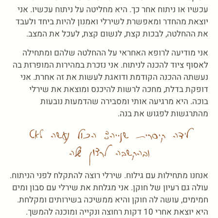
עכשיו או ניתוח אחר כך. היא מחליטה על ניתוח עכשיו. אני
יוצאת מהחדר ומאפשרת לשירלי ואמנון להיות ביחד ולעבד
את ההחלטה, לבכות קצת, לנשום קצת, לעכל את המצב.
אני מודיעה לרופא האחראי על ההחלטה שלהם ומתחילה
לאסוף ציוד להכנה לניתוח. אני נזכרת במהירות המופרזת בה
נעשתה ההכנה הקודמת ודואגת לעשות את זה אחרת. אני
דופקת בדלת, מחכה לרשות להיכנס ומוצאת את שירלי
בוכה. היא מרגיעה אותי ומסבירה שהדמעות נובעות
מהתרגשות לפגוש את בנה.
לידה קיסרית שנייה: הכול נעשה לאט
ובהקשבה לרצון שלה
אנחנו מתחילות עם גילוח. שירלי רוצה להתקלח לפני הניתוח.
עולה גם רעיון של חוקן. אני מגלחת את שירלי עם סבון ומים
חמימים, עושה לה חוקן והיא ממשיכה בשירותים ומקלחת.
היא יוצאת אחרי 10 דקות רחוצה ונקייה ומוכנה להמשך.