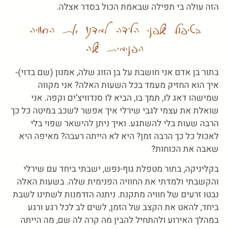
הזה עולה בי תפילה שבאמת הכול בסדר אצלה.
בטיפול שלפני הלידה למדנו את החוויה
הפנימית שלה
בתור בן אדם אני חושבת על בן הזוג שלה, אמנון (שם בדוי)-
איך הוא החזיק מעמד בכל השעות האלה? אני מקווה
שמישהו דאג לו, תמך בו, הביא לו סנדוויצ’ים וקפה. אני
שואלת את עצמי לגבי שירלי איך אפשר לשכב במיטה כל כך
הרבה שעות בלי להשתגע. ואיך ניתן להישאר שפוי בלי
לאכול כל כך הרבה זמן? היא לא הייתה רעבה? מאיפה היא
שאבה את הכוחות?
בקליניקה, בתור מטפלת גוף-נפש, ישבתי ביחד עם שירלי
והקשבתי ולמדתי את החוויה הפנימית שלה. בשעות האלה
נבטו זרעים של חוויה מתקנת. ניתנה הזדמנות לשתינו לשבת
ביחד, להאט את הקצב של הזמן, לשים לב לכל רגע ורגע
במהלך האירוע ולהתחיל להבין מה קרה לה שם, מה הייתה