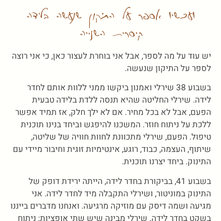
ועכשיו אספר על התיקון שנעשה בלידה
קיסרית השנייה
יש עוד על מה לספר, אבל אני בוחרת לעצור כאן, כי אני רוצה
לספר על התיקון שנעשה.
בשבוע 38 שירלי ואמנון ביקשו ממני ללוות אותם לחדר
לידה. שירלי החליטה שהיא תנסה ללדת בלידה טבעית
הפעם, אבל לא בכל מחיר. אם לא ילך חלק, אז תמיד אפשר
ללכת על ניתוח חוזר. המשכנו להיפגש וביחד בנינו תוכנית
טיפול. הפעם, שירלי מתכוונת לחוות חוויה של שליטה,
שיתוף, העצמה, כבוד, רוגע, אינטימיות זוגית וחיבור מיידי עם
התינוק. ביחד יצרנו תוכנית.
בשבוע 41, בביקורת בחדר לידה, הייתה ירידת דופק של
התינוק במוניטור, ושירלי התקבלה מיד לחדר לידה. אני
מגיעה ושמה דיסק עם מוזיקה מרגיעה. ואנחנו מדברים בייננו
בשקט בחדר לידה. שירלי מבינה שיש שתי אופציות: ניתוח