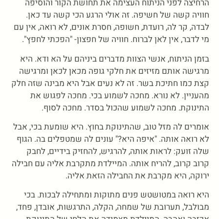
הרחיצה לפני הניתוח העצימה את תחושת הקור והוסיפה
חוויה קשה של חשיפה. זה אולי הרגע הכי קשה עד כאן.
לבדה, קר לה, רועדת, חשופה, חסרת אונים, לא רואה, אין עם
מי לדבר, אין לאן לברוח. חוויה של חפצון- "הפכתי לחפץ".
בזמן הניתוח, אנשי הצוות מדברים ביניהם על הא ודא. היא
מרגישה אותם מזיזים את חלקי גופה מכאן לכאן ומרגישה
קצת כמו חתיכת בשר. זה לא נעים אבל היא מבינה שזה חלק
מהעניין. לא נורא. מחכה לשמוע בכי. מחכה לפגוש את
התינוקת. מחכה לשמוע שהכול בסדר. מחכה לסוף.
אומרים לה מזל טוב, שהתינוקת בחוץ. היא שומעת בכי, אבל
לא רואה אותה. "איפה היא?" עונים לה שמטפלים בה. הגוף
שלה זועק: לראות אותה, להרגיש, להחזיק בידיים, לחבק
קרוב קרוב, להריח אותה. המיילדת מתקרבת אליה עם חבילה
ירוקה, היא מקרבת את החבילה הזאת אליה.
היא רואה במטושטש פנים מתוקות ומתחילה לבכות. בכי
מבולבל, תערובת של שמחה, הקלה, התרגשות, אובדן, פחד,