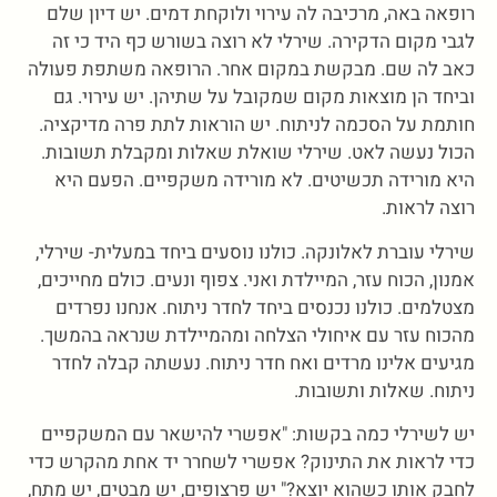
רופאה באה, מרכיבה לה עירוי ולוקחת דמים. יש דיון שלם
לגבי מקום הדקירה. שירלי לא רוצה בשורש כף היד כי זה
כאב לה שם. מבקשת במקום אחר. הרופאה משתפת פעולה
וביחד הן מוצאות מקום שמקובל על שתיהן. יש עירוי. גם
חותמת על הסכמה לניתוח. יש הוראות לתת פרה מדיקציה.
הכול נעשה לאט. שירלי שואלת שאלות ומקבלת תשובות.
היא מורידה תכשיטים. לא מורידה משקפיים. הפעם היא
רוצה לראות.
שירלי עוברת לאלונקה. כולנו נוסעים ביחד במעלית- שירלי,
אמנון, הכוח עזר, המיילדת ואני. צפוף ונעים. כולם מחייכים,
מצטלמים. כולנו נכנסים ביחד לחדר ניתוח. אנחנו נפרדים
מהכוח עזר עם איחולי הצלחה ומהמיילדת שנראה בהמשך.
מגיעים אלינו מרדים ואח חדר ניתוח. נעשתה קבלה לחדר
ניתוח. שאלות ותשובות.
יש לשירלי כמה בקשות: "אפשרי להישאר עם המשקפיים
כדי לראות את התינוק? אפשרי לשחרר יד אחת מהקרש כדי
לחבק אותו כשהוא יוצא?" יש פרצופים, יש מבטים, יש מתח,