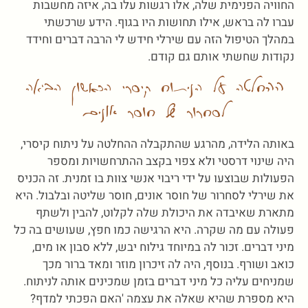
החוויה הפנימית שלה, אלו רגשות עלו בה, איזה מחשבות
עברו לה בראש, אילו תחושות היו בגוף. הידע שרכשתי
במהלך הטיפול הזה עם שירלי חידש לי הרבה דברים וחידד
נקודות שחשתי אותם גם קודם.
ההחלטה על הניתוח קיסרי הראשון הביאה
לסחרור של חוסר אונים
באותה הלידה, מהרגע שהתקבלה ההחלטה על ניתוח קיסרי,
היה שינוי דרסטי ולא צפוי בקצב ההתרחשויות ומספר
הפעולות שבוצעו על ידי ריבוי אנשי צוות בו זמנית. זה הכניס
את שירלי לסחרור של חוסר אונים, חוסר שליטה ובלבול. היא
מתארת שאיבדה את היכולת שלה לקלוט, להבין ולשתף
פעולה עם מה שקרה. היא הרגישה כמו חפץ, שעושים בה כל
מיני דברים. זכור לה במיוחד גילוח יבש, ללא סבון או מים,
כואב ושורף. בנוסף, היה לה זיכרון מוזר ומאד ברור מכך
שמניחים עליה כל מיני דברים בזמן שמכינים אותה לניתוח.
היא מספרת שהיא שאלה את עצמה 'האם הפכתי למדף?