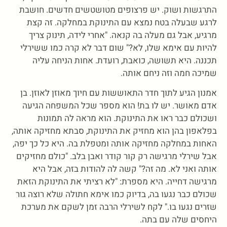
התרגשות ושוק. יש פרצופים מטושטשים חדשים. חושבת
לרגע שבעלה בטח נמצא עם התינוקת במחלקה. זה קצת
מרגיע, אבל גם מעלה בה קנאה. "אחרי לידה, תינוק צריך
להיות עם אימא שלו, לא?" שום דבר לא קרה כמו ששירלי
תכננה. היא תשושה, כואבת, רועדת. אחות הניחה עליה
שמיכה חמה וזה ניחם אותה.
אמנון הגיע לתוך חדר התאוששות עם חיוך מאוזן לאוזן. בן
אדם מאושר. יש לו בת! הוא מספר שכל המשפחה הגיעה
ושכולם כבר ראו את התינוקת. הוא מראה לה תמונות
בפלאפון בהן הוא מחזיק את התינוקת, סבתא מחזיקה אותה,
האחות במחלקה מחזיקה אותה ומטפלת בה. היא כל כך יפה,
אבל שירלי מרגישה רק קור קודר ואבן בלב. "כולם מחזיקים
אותה ואני לא. מה זה?" קשה לה להודות בזה, אבל היא
מרגישה דחייה. היא מספרת: "לא רציתי את התינוקת הזאת
שכולם כבר נגעו בה, בדיוק כמו אימא חתולה שלא רוצה גור
שזרים נגעו בו." לקח לשירלי הרבה זמן לשקם את מערכת
היחסים שלה עם בתה.