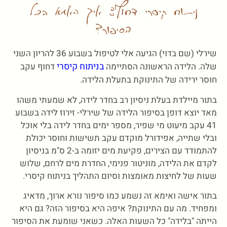
ניתוח קיסרי דחוף: איך האמא בכל
הסיפור?
שירלי (שם בדוי) הגיעה אלי לטיפול בשבוע 36 להריון השני
בניתוח קיסרי
שלה. הלידה הראשונה הסתיימה
דחוף עקב
חוסר ירידה של התינוקת בתעלת הלידה.
בתור מיילדת בעלת ניסיון רב בחדר לידה, לא שמעתי משהו
מאד יוצא דופן בסיפור הלידה של שירלי- זירוז לידה בשבוע
41 עקב מיעוט מי שפיר, מספר ימים בחדר לידה בלי אוכל
ובלי שתייה, אפידורל מוקדם עקב תשישות וחוסר יכולת
להתמודד עם הצירים, פקיעת מים יזומה ב-2 ס"מ בניסיון
לקדם את הלידה, מוניטור פנימי, החדרת מים לרחם, שלוש
שעות של לחיצות מאומצות וסיום התהליך בניתוח קיסרי.
בתור אישה ואימא זה נשמע כמו סיפור נורא ארוך, מדאיג
ומפחיד. מה עם התינוקת? איפה היא בסיפור הזה? גם היא
הייתה "בלידה" כל השעות האלה. כשאני שומעת את הסיפור