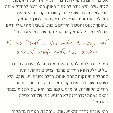
אכזבה ואהבה. המיילדת מצמידה את הלחי של התינוקת
ללחי שלה. היא בוכה לה לתוך האוזן. היא רוצה להחזיק אותה
אבל לא יכולה כי שתי ידיה קשורות לקרשים היוצאים
משולחן הניתוחים. הרצון להחזיק הופך לצורך להחזיק
שהופך לכעס ותסכול. הידיים בוכות. "בשביל מה יש לי ידיים
אם לא בשביל להחזיק את התינוקת שלי כשהיא בוכה?"
לידה קיסרית: האם באמת ילדתי? זה לא
מרגיש כמו שלידה אמורה להרגיש
המיילדת הולכת ולוקחת איתה את החבילה הירוקה הבוכה
של שירלי. רופא הילדים מחכה. צריכים לקחת אותה
למחלקת תינוקות לחמם אותה. הדלת נסגרת ויש שקט. היא
נשארת שוב לבד עם הקור, האנשים הזרים, תחושת הבשר,
הידיים הקשורות. זה מרגיש כמו נצח. היא שואלת את עצמה:
"האם באמת ילדתי? זה לא מרגיש כמו שלידה צריכה
להרגיש."
היא עוברת לחדר התאוששות. שוב לבד. הגוף רועד מקור,