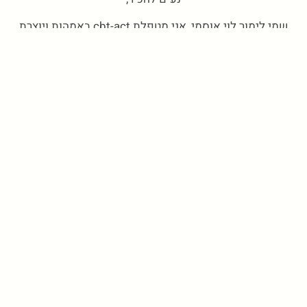
שמי לימור לוי אוסמי, אני מטפלת cbt-act באמהות ויוצרת
האתר.
כתוב לי באופן אישי
את מוזמנת בשמחה ל
, אני תמיד עונה.
כאן תוכלי לקרוא
אם מעניין אותך פרטים על תהליך טיפולי איתי,
את כל הפרטים
.
ואפשר ליצור איתי אחר קשר לשיחה ראשונית והיכרות.
פייסבוק
ליוטיוב.
לתכנים נוספים, אפשר להיכנס ל
ו
תודה שאת פה, ואשמח לשמוע ממך,
לימור.