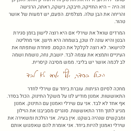
זה היה – היא החזיקה, חיבקה, נישקה, ראתה, הרגישה
והריחה את הבן שלה. מצלמים. הפעם, יש דמעות של אושר
טהור.
המרדים שואל את שירלי אם היא רוצה לישון בזמן סגירת
הבטן והיא עונה לו שכן, בשמחה היא תישן. אני מחליטה
להישאר. לא רוצה לקלקל את הקסם. פוחדת שתפתח את
העיניים ותמצא את עצמה לבד. יושבת, נחה, נושמת ושמה
לב לכמה אושר יש בליבי. ממש מסיבה קיסרית.
הכול בסדר, אף אחד לא לבד
מחכה לסיום הניתוח. עוברת ביחד עם שירלי לחדר
התאוששות. אמנון מודיע לנו על משקל התינוק. הכול בסדר.
אף אחד לא לבד. אני עם שירלי ואמנון עם התינוק. אמנון
מגיע לתוך חדר התאוששות. סוגרים מסביבנו את הוילון
ומבקשים שנהיה בשקט. אין בעיה. אני הולכת ומשאירה את
שירלי ואמנון להיות ביחד. אני אומרת להם שאפגוש אותם