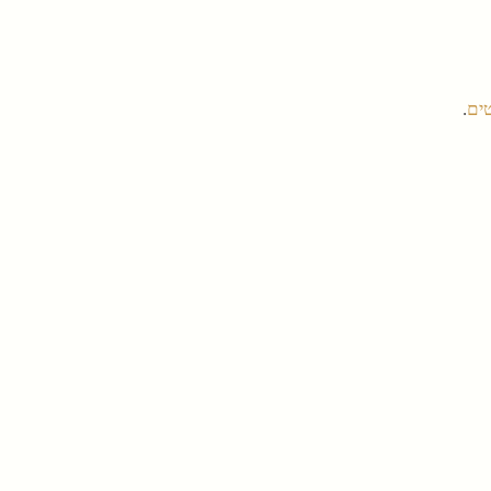
טים
.
ור