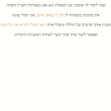
שמי לימור לוי אוסמי, אני מטפלת cbt-act באמהות ויוצרת האתר.
את מוזמנת בשמחה ל
כתוב לי באופן אישי
, אני תמיד עונה.
עניין אותך פרטים על תהליך טיפולי איתי,
כאן תוכלי לקרוא את כל הפר
ואפשר ליצור איתי אחר קשר לשיחה ראשונית והיכרות.
לתכנים נוספים, אפשר להיכנס ל
פייסבוק
ו
ליוטיוב.
תודה שאת פה, ואשמח לשמוע ממך,
לימור.
יה לך הורות טובה ומשמעותית, לימ