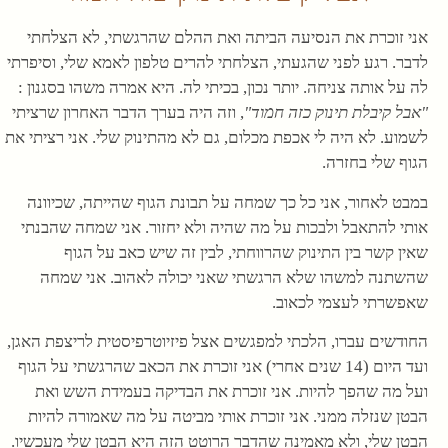
אני זוכרת את הנסיעה הביתה ואת ההלם שהרגשתי, לא הצלחתי
לדבר. רגע לפני שהגעתי, הצלחתי להרים טלפון לאמא שלי, וסיפרתי
לה על אותה צניחה. יותר נכון, בכיתי לה. היא אמרה משהו בסגנון :
"אבל קיבלת תינוק כזה חמוד"
, וזה היה בערך הדבר האחרון שרציתי
לשמוע. לא היה לי אכפת מכלום, גם לא מהתינוק שלי. אני רציתי את
הגוף שלי בחזרה.
במבט לאחור, אני כל כך שמחה על תבונת הגוף שהייתה, שכיוונה
אותי להתאבל ולבכות על מה שהיה ולא יחזור. אני שמחה שהבנתי
שאין קשר בין התינוק שהרווחתי, לבין זה שיש כאב על הגוף
שהשתנה למשהו שלא הרגשתי שאני יכולה לאהוב. אני שמחה
שאפשרתי לעצמי לכאוב.
החודשים עברו, הלכתי למפגשים אצל פיזיוטרפיסטית לריצפת האגן,
ועד היום (14 שנים אחרי) אני זוכרת את הכאב שהרגשתי על הגוף
ועל מה שהפך להיות. אני זוכרת את הבדיקה בעמידת השש ואת
הבטן שנזלה ממני. אני זוכרת אותי מביטה על מה שאמורה להיות
הבטן שלי, ולא מאמינה שהדבר הרוטט הזה היא הבטן שלי מעכשיו.