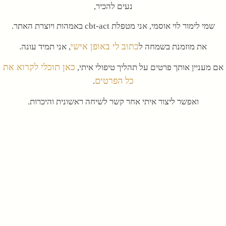
נעים להכיר,
שמי לימור לוי אוסמי, אני מטפלת cbt-act באמהות ויוצרת האתר.
כתוב לי באופן אישי
את מוזמנת בשמחה ל
, אני תמיד עונה.
כאן תוכלי לקרוא את
אם מעניין אותך פרטים על תהליך טיפולי איתי,
כל הפרטים
.
ואפשר ליצור איתי אחר קשר לשיחה ראשונית והיכרות.
פייסבוק
ליוטיוב.
לתכנים נוספים, אפשר להיכנס ל
ו
תודה שאת פה, ואשמח לשמוע ממך,
לימור.