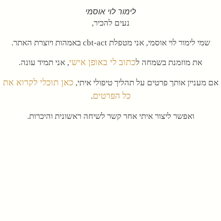
לימור לוי אוסמי
נעים להכיר,
שמי לימור לוי אוסמי, אני מטפלת cbt-act באמהות ויוצרת האתר.
כתוב לי באופן אישי
את מוזמנת בשמחה ל
, אני תמיד עונה.
כאן תוכלי לקרוא את
אם מעניין אותך פרטים על תהליך טיפולי איתי,
כל הפרטים
.
ואפשר ליצור איתי אחר קשר לשיחה ראשונית והיכרות.
פייסבוק
ליוטיוב.
לתכנים נוספים, אפשר להיכנס ל
ו
תודה שאת פה, ואשמח לשמוע ממך,
לימור.