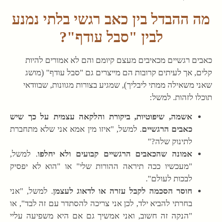
מה ההבדל בין כאב רגשי בלתי נמנע
לבין "סבל עודף"?
כאבים רגשיים מכאיבים מעצם קיומם והם לא אמורים להיות
קלים, אך לעיתים קרובות הם מייצרים גם "סבל עודף" (מושג
שאני משאילה ממתי ליבליך), שמגיע בצורות מגוונות, שבוודאי
תוכלו לזהות. למשל:
אשמה, שיפוטיות, ביקורת והלקאה עצמית על כך שיש
כאבים הרגשיים
. למשל, "איזו מין אמא אני שלא מתחברת
לתינוק שלה?"
אמונה שהכאבים הרגשיים קבועים ולא יחלפו
. למשל,
"מעכשיו ככה תיראה ההורות שלי" או "הוא לא יפסיק
לבכות לעולם".
חוסר הסכמה לקבל עזרה או לדאוג לעצמן
. למשל, "אני
בחרתי להביא ילד, לכן אני צריכה להסתדר עם זה לבד", או
"הנקה זה חשוב, ואני אמשיך גם אם היא משפיעה עליי