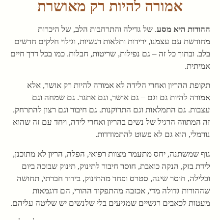
אמורה להיות רק מאושרת
ההורות היא מסע
. של גדילה והתרחבות הלב, של היכרות
מחודשת עם עצמנו, ירידות ותלאות רגשיות, וגילוי חלקים חדשים
בלב. ובתוך כל זה – גם נפילות, שריטות, חבלות. כמו בכל דרך חיים
אמיתית.
תקופת ההריון ואחרי הלידה לא אמורה להיות רק אושר, אלא
אמורה להיות גם וגם – גם אושר, וגם אתגר. גם שמחה וגם
עצבות. גם התמלאות וגם התרוקנות. גם חיבור וגם רצון להתרחק.
זה המתווה הרגיל של נשים בהריון ואחרי לידה, ויחד עם זה שהוא
נורמלי, הוא גם לא פשוט להתמודדות.
גוף שמשתנה, יחס מתעמר מצוות רפואי, הפלה, הריון לא מתוכנן,
לידת בזק, הנקה כואבת, חוסר חיבור לתינוק, תינוק שבוכה ביום
ובלילה, חוסר שינה, סטרס ופחד מהתינוק, בידוד חברתי, תחושה
שההורות גדולה מדי, אכזבה מהתפקוד ההורי, הם דוגמאות
מעטות לכאבים רגשיים שמגיעים בלי שלנשים יש שליטה עליהם.