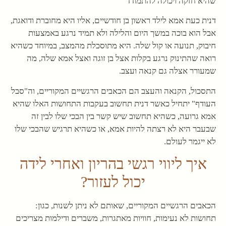
שהיא חזקה ויכולה להתמודד
דנית כעת אמא לילד ראשון בן חודשיים, אליו היא מחוברת ודואגת,
אבל הוא בוכה במשך היום והלילה ולא תמיד נרגע באמצעות
חיבוק, תנועה או קול שלה. היא מתוסכלת מהמצב, במיוחד כשהיא
רואה שהתינוק נרגע בקלות אצל בן זוגה ואצל אמא שלה, מה
שמעורר אצלה גם קנאה ועצב.
התסכול, הקנאה והעצב הם הכאבים הרגשיים המקוריים, וה"סבל
העודף" יתחיל כאשר דנית תחשוב בעקבות התחושות האלו שהיא
אמא גרועה, כשהיא תחשוב שיש קשר בין הבכי שלו לבין זה
שבעבר היא לא רצתה להיות אמא, או כשהיא תרגיש שהבכי שלו
לא ייגמר לעולם.
איך ליווי רגשי בהריון ואחרי לידה
יכול לעזור?
הכאבים הרגשיים המקוריים, שאותם לא ניתן לשנות, כגון:
תחושות לא נעימות, חוויות מאתגרות, משברים ודילמות מצריכים