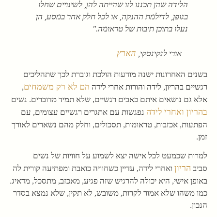
הלידה שהן תכננו לזו שהייתה להן, לשינויים שחלו
בגופן, לדילמת ההנקה, או לכל חלק אחר במסע, הן
נעלו בתוכן תיבות של טראומה."
הארץ
– אורי לנקינסקי,
–
בשנים האחרונות ישנה מודעות הולכת וגוברת לכך שתהליכים
הם לא רק משמחים
רגשיים בהריון, לידה והורות אחרי לידה
,
אלא גם נושאים איתם כאבים רגשיים, שלא תמיד מדוברים. נשים
בהריון ואחרי לידה
נפגשות עם אתגרים רגשיים עצומים, עם
הפתעות, אכזבות, טראומות, תסכולים, וחלק מהם נשארים לאורך
זמן.
למרות שכמעט לכל אישה יצא לשמוע על חוויות של נשים
הריון
סביב
ואחרי לידה, עדיין כשחוויה כואבת ומפתיעה קורית לה
באופן אישי, היא יכולה להרגיש שזה פגיע, מאכזב, מתסכל, מדאיג.
כמו משהו שלא אמור לקרות, משובש, לא תקין, שלא נמצא בסדר
הנכון.