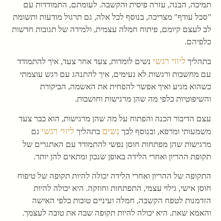
תמיכה, הבנה, עזרה פיסית והקשבה. לעומתם, התמודדות עם
"סבל עודף" מצריכה, בנוסף לכל אלה, גם תרגול מודעות ותשומת
לב לעצם קיומם, פיתוח חמלה עצמית, ולמידה של תגובות חדשות
כלפיהם.
ליווי רגשי
בתהליך
נשים לומדות, צעד אחר צעד, איך להתמודד
עם מחשבות ורגשות לא נעימים, איך להתנהג עם רגש עוצמתי
כשהוא מגיע ואיך אפשר להפחית את האשמה, הביקורת
והשיפוטיות כלפי מה שהן מרגישות וחושבות.
עצם הדיבור הכנה והפתוח על מה שהן מרגישות, הוא כבר צעד
נשים
ליווי רגשי
משמעותי ומרפא, ובנוסף לכך
בתהליך
גם
מרגישות שהן מפתחות חוסן נפשי להתמודד עם האתגרים של
תקופת ההריון ואחרי הלידה באופן שנכון ומתאים להן יותר.
התקופה של ההריון ואחרי הלידה יכולה להיות תקופה של טיפוח
חוסן אישי, גילוי עצמי, התפתחות וחוזקה. היא יכולה להיות
הזדמנות לטפח הקשבה, חמלה ועיניים טובות כלפי האישה
והאמא שאת. היא יכולה להיות תקופה שבה את טובה לעצמך.