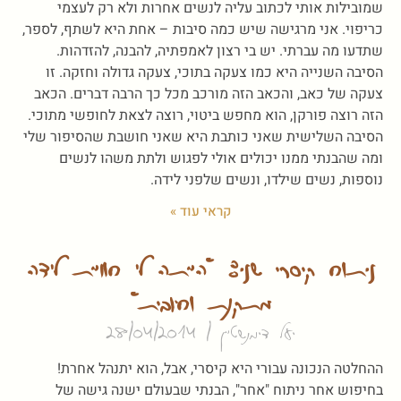
שמובילות אותי לכתוב עליה לנשים אחרות ולא רק לעצמי
כריפוי. אני מרגישה שיש כמה סיבות – אחת היא לשתף, לספר,
שתדעו מה עברתי. יש בי רצון לאמפתיה, להבנה, להזדהות.
הסיבה השנייה היא כמו צעקה בתוכי, צעקה גדולה וחזקה. זו
צעקה של כאב, והכאב הזה מורכב מכל כך הרבה דברים. הכאב
הזה רוצה פורקן, הוא מחפש ביטוי, רוצה לצאת לחופשי מתוכי.
הסיבה השלישית שאני כותבת היא שאני חושבת שהסיפור שלי
ומה שהבנתי ממנו יכולים אולי לפגוש ולתת משהו לנשים
נוספות, נשים שילדו, ונשים שלפני לידה.
קראי עוד »
ניתוח קיסרי שני: "הייתה לי חוויית לידה
מתקנת וחיובית"
יעל דימנשטיין
28/04/2014
ההחלטה הנכונה עבורי היא קיסרי, אבל, הוא יתנהל אחרת!
בחיפוש אחר ניתוח "אחר", הבנתי שבעולם ישנה גישה של