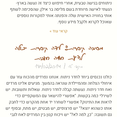
ניתוחים בגישה טבעית, אחרי חיפוש כיצד זה נעשה בארץ-
הגעתי לאישה מיוחדת בשם מליסה בר אילן, שהסכימה לשתף
אותי בחוויה האישית שלה והפנתה אותי למקורות נוספים
שאוכל לקרוא ולקבל מידע נוסף.
קראי עוד »
מסיבה קיסרית: לידה קיסרית יכולה
להיות חוויה חיובית
מינדי לוי
18/02/2014
כולנו נכנסים ביחד לחדר ניתוח. אנחנו נפרדים מהכוח עזר עם
איחולי הצלחה ומהמיילדת שנראה בהמשך. מגיעים אלינו מרדים
ואח חדר ניתוח. נעשתה קבלה לחדר ניתוח. שאלות ותשובות. יש
לשירלי כמה בקשות. "אפשרי להישאר עם המשקפיים כדי
לראות את התינוק? אפשרי לשחרר יד אחת מהקרש כדי לחבק
אותו כשהוא יוצא?" יש פרצופים, יש מבטים, יש מתח, ובסוף יש
גם תשובה: "כן, למה לא?" יש ויכוח קטן בין המרדים לאח לגבי