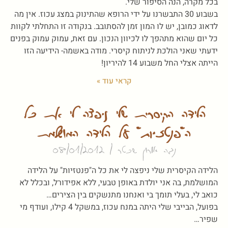
בכל מקרה, הנה הסיפור שלי.
בשבוע 30 התבשרנו על ידי הרופא שהתינוק במצג עכוז. אין מה
לדאוג כמובן, יש לו המון זמן להסתובב. בנקודה זו התחלתי לקוות
כל יום שהוא מתהפך לו לכיוון הנכון. עם זאת, עמוק עמוק בפנים
ידעתי שאני הולכת לניתוח קיסרי. מודה באשמה- הידיעה הזו
הייתה אצלי החל משבוע 14 להיריון!
קראי עוד »
הלידה הקיסרית שלי ניפצה לי את כל
ה"פנטזיות" על הלידה המושלמת
נגה אורון שכטר
08/01/2012
הלידה הקיסרית שלי ניפצה לי את כל ה"פנטזיות" על הלידה
המושלמת, בה אני יולדת באופן טבעי, ללא אפידורל, ובכלל לא
כואב לי, בעלי תומך בי ואנחנו מתנשקים בין הצירים…
בפועל, הבייבי שלי היתה במנח עכוז, במשקל 4 קילו, ועודף מי
שפיר…