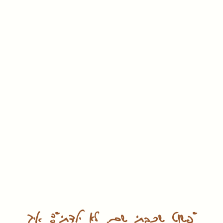
"פשוט שכבתי שם, לא ילדתי": איך