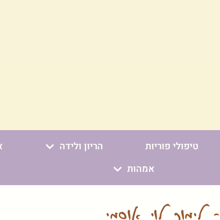
טיפולי פוריות
הריון ולידה
א
אמהות
לימור לוי אוסמי