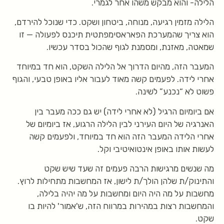
הלילה- והוא מבקש משהו אחר לגמרי.
הלילה מזמין רגיעה, מנוחה, ביטחון ושקט. כדי שנוכל להירדם,
הוא צריך שהמערכת הפאראסימפתטית תיכנס לפעולה — זו
שמאטה, מאזנת, ומסמנת לגוף שהכול בסדר עכשיו.
המעבר הזה, מהיום הדרוך אל הלילה השקט, הוא חד במיוחד
אחרי לידה. לפעמים קשה מאוד לעבור אליו באופן טבעי, והגוף
פשוט לא “נכנע” לשינה.
אם ביומיום הרגיל (לא אחרי לידה) יש גם ככה מעבר בין
האנרגיה של היום העירני לבין הלילה הרגוע, אז ביומיום של
אחרי הלידה המעבר הזה הוא חד במיוחד, ולפעמים קשה
לעשות אותו באופן אינטואיטיבי וקל.
מה שנשים מרגישות הרבה פעמים זה שעד שיש שקט
והתינוק/ת שלהן הולך/ת לישון, אז המחשבות מתחילות לרוץ.
מחשבות על מה היה היום ומחשבות על מה יהיה בלילה,
והמחשבות רצות במהירות במרווח הזה, ש'אמור' להיות בו
שקט.