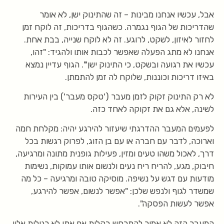
אבל, עכשיו אנחנו מבינות – זה שהתינוק ישן, לא אומר
שהדריכות של הגוף נגמרה. כשהגוף בדריכות, זה לוקח זמן
לחזור לאיזון, לשקט, לרוגע. זה לא לוקח שנייה, בבת אחת.
אנחנו לא מתג הפעלה שאפשר לכבות אותו ולהגיד: "זהו,
עכשיו את רגועה ובשקט, כי התינוק ישן'". הגוף עדיין נמצא
באיזו דריכות וכוננות, שלוקח לה זמן להתמתן.
לא רק התינוק זקוק לזמן מעבר ('טקס מעבר') בין העירות
לשינה, אלא גם את זקוקה לאחד כזה.
לפעמים המעבר ההדרגתי שיעזור להירגע יהיה: מקלחת חמה
וארוכה, לדבר עם חברה או עם בן הזוג, לפרוק רגשות בכל
דרך, לאכול משהו טעים ומזין, פעילות גופנית מתונה ומרגיעה,
חיבוק, מגע, להריח ריח נעים ולנשום אותו עמוקות, נשימות
מודעות עם דגש על נשיפה. מוסיקה טובה ומרגיעה – כל מה
שמשדר לגוף ולנפש שלכן: "אפשר לנשום, אפשר להירגע,
אפשר לעשות הפסקה".
המעבר הזה לא אמור להתרחש בקלות אם אתן לא רגילות אליו,