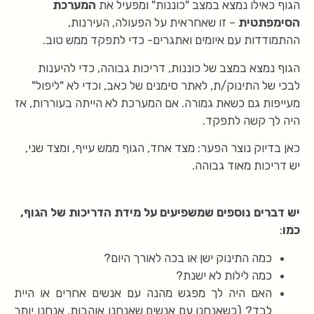
הגוף כאילו נמצא במצב "כוננות" ומפעיל את
המערכת
הסימפתטית
– זו שאחראית על הפעולה, העירנות,
ההתמודדות עם איומים ואתגרים- כדי לתפקד ממש טוב.
הגוף נמצא במצב של כוננות, דריכות גבוהה, כדי להיענות
לבכי של התינוק/ת, לאתר סימנים של כאב, וכדי לא "ליפול"
מעייפות גם כשאת גמורה. אם המערכת לא הייתה בעוררות, אז
היה לך קשה לתפקד.
כאן בדיוק נוצר הפער: מצד אחד, הגוף ממש עייף, ומצד שני,
יש דריכות מאוד גבוהה.
יש דברים נוספים שמשפיעים על מידת הדריכות של הגוף,
כמו
:
כמה התינוק ישן או בכה לאורך היום?
כמה לילות לא ישנת?
האם היה לך מפגש מהנה עם אנשים אחרים או היית
לבד? (כשאנחנו עם אנשים שאנחנו אוהבות, אנחנו יותר