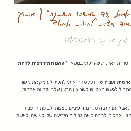
אמא, עד שמשהו השתנה" | מתוך
יד רצית להיות אמא?"
ריך עדכון: 11/12/2025
ך סדרת ראיונות שערכתי בנושא-
"האם תמיד רצית להיות
ישית ועניין
שהיו לי. סקרן אותי להכיר לעומק את מגוון
התחיל לגשש האם יש קשר בין הרצון שלהן להיות אמהות
, אבל עם הרבה סקרנות, עיניים נוצצות ולב פתוח. עבורי,
הבין, להכיר, להרחיב את גבולות הידיעה שלי כאישה וכאשת