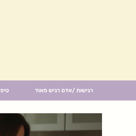
רגישות /אדם רגיש מאוד
טיפו