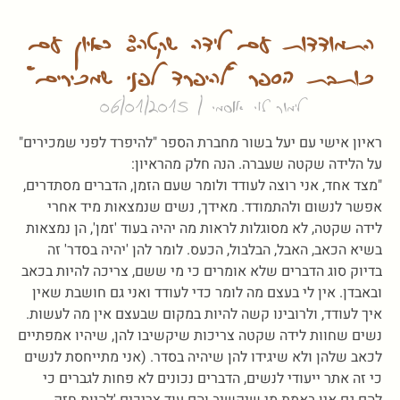
התמודדות עם לידה שקטה: ראיון עם
כותבת הספר "להיפרד לפני שמכירים"
לימור לוי אוסמי
06/01/2015
ראיון אישי עם יעל בשור מחברת הספר "להיפרד לפני שמכירים"
על הלידה שקטה שעברה. הנה חלק מהראיון:
"מצד אחד, אני רוצה לעודד ולומר שעם הזמן, הדברים מסתדרים,
אפשר לנשום ולהתמודד. מאידך, נשים שנמצאות מיד אחרי
לידה שקטה, לא מסוגלות לראות מה יהיה בעוד 'זמן', הן נמצאות
בשיא הכאב, האבל, הבלבול, הכעס. לומר להן 'יהיה בסדר' זה
בדיוק סוג הדברים שלא אומרים כי מי ששם, צריכה להיות בכאב
ובאבדן. אין לי בעצם מה לומר כדי לעודד ואני גם חושבת שאין
איך לעודד, ולרובינו קשה להיות במקום שבעצם אין מה לעשות.
נשים שחוות לידה שקטה צריכות שיקשיבו להן, שיהיו אמפתיים
לכאב שלהן ולא שיגידו להן שיהיה בסדר. (אני מתייחסת לנשים
כי זה אתר ייעודי לנשים, הדברים נכונים לא פחות לגברים כי
להם גם אין באמת מי שיקשיב והם עוד צריכים 'להיות חזק