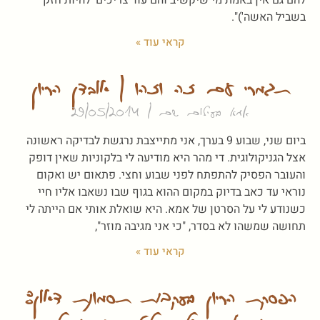
בשביל האשה')".
קראי עוד »
תגמרי עם זה וזהו | אובדן הריון
אמא בעילום שם
29/05/2014
ביום שני, שבוע 9 בערך, אני מתייצבת נרגשת לבדיקה ראשונה
אצל הגניקולוגית. די מהר היא מודיעה לי בלקוניות שאין דופק
והעובר הפסיק להתפתח לפני שבוע וחצי. פתאום יש ואקום
נוראי עד כאב בדיוק במקום ההוא בגוף שבו נשאבו אליו חיי
כשנודע לי על הסרטן של אמא. היא שואלת אותי אם הייתה לי
תחושה שמשהו לא בסדר, "כי אני מגיבה מוזר",
קראי עוד »
הפסקת הריון בעקבות תסמונת דאון: