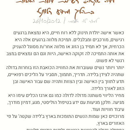
לידה שקטה: רשימת דולות המלוות
בתהליך ומידע רלוונטי
לימור לוי אוסמי
26/10/2012
כאשר אישה יולדת תינוק ללא רוח חיים, היא נמצאת ברגעים
רגישים, מורכבים ומבלבלים. תמיכת מלווה ברגעים אלה היא
הכרחית, אך לא תמיד בן הזוג או מלווה אחר/ת מסוגל להעניק
את אותה התמיכה לה זקוקה האישה, היות וגם הם נמצאים במצב
רגשי לא פשוט.
יותר ויותר נשים שעוברות את החוויה הכואבת הזו בוחרות בדולה
שתהיה לצידן בלידה. תדריך, תתמוך, תסביר על הליכים רפואיים,
תדע לתווך בין האישה ובין הצוות ותהיה שם עבור האישה ובן
הזוג לאורך הלידה.
מחיר הליווי משתנה מדולה לדולה כמו גם ארגז הכלים עימו היא
מגיעה. חלקן מגיעות עם ידע בטיפול הוליסטי, מגע, דמיון מודרך,
עיבוד חוויות ועוד.
מרוכזים כאן שמות הנשים התומכות בארץ ב'לידה שקטה' על פי
האזורים בארץ,