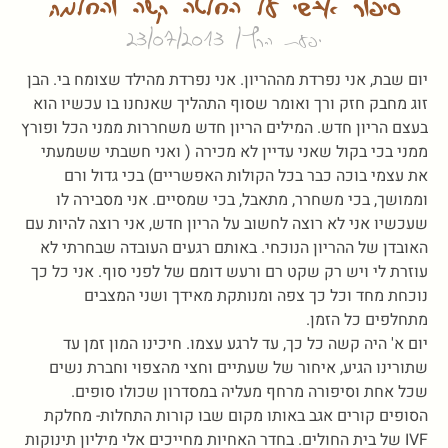
סיפור אישי על החלטה קשה והחלמה
יפעת הרץ
23/07/2013
יום שבת, אני נפרדת מההריון. אני נפרדת מהילד שצומח בי. הבן
זוג מחבק חזק ורך ואומר שסוף התהליך שאנחנו בו עכשיו הוא
בעצם הריון חדש. המילים הריון חדש משחררות ממני הכל ופורץ
ממני בכי בקול שאני עדיין לא מכירה ( ואני חשבתי ששמעתי
את עצמי בוכה כבר בכל הקולות האפשריים) בכי גדול ורם
וממושך, בכי משחרר, מתאבל, בכי שמסיים. אני מסבירה לו
שעכשיו אני לא רוצה לחשוב על הריון חדש, אני רוצה להיות עם
האובדן של ההריון הנוכחי. באותם רגעים העובדה שבחרתי לא
עוזרת לי ויש רק שקט רם ורעש דומם של לפני סוף. אני כל כך
נוכחת מחד וכל כך צפה ומנותקת מאידך ושני המצבים
מתחלפים כל הזמן.
יום א' היה קשה כל כך, עד לרגע עצמו. חיכינו המון זמן עד
שתורינו הגיע, איחור של שעתיים וחצי מהצפוי וחברת נשים
שכל אחת וסיפורה מרחף מעליה במסדרון שכולו סופים.
הסופים קורים אגב באותו מקום שבו קורות התחלות- מחלקת
IVF של בית החולים. בחדר האחיות מחייכים אלי מיליון תינוקות