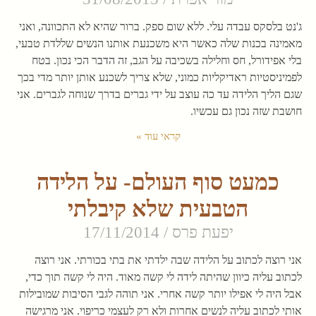
ג'נט בלסקס עבדה עלי. ללא שום ספק. ברור שהיא לא התכוונה, ואני
מאמינה בכנות שלה כאשר היא משכנעת אותנו הנשים שללדת טבעי,
בלי אפידורל, חס וחלילה בשכיבה על הגב, זה הדבר הכי נכון. בטח
לפמיניסטיות ראדיקליות כמוני, שלא צריך לשכנע אותן יותר מדי בכך
שגם הליך הלידה עד כה עוצב על ידי גברים בדרך שנוחה לגברים. אני
חושבת שזה נכון גם עכשיו.
קראי עוד »
כמעט סוף העולם- על הלידה
הטבעית שלא קיבלתי
יפעת פרס
17/11/2014
אני רוצה לכתוב על הלידה שבה ילדתי את בתי בכורתי. אני רוצה
לכתוב עליה כיוון שהיתה לידה לי קשה מאוד. היה לי קשה תוך כדי,
אבל היה לי אפילו יותר קשה אחרי. אני תוהה לגבי הסיבות שמובילות
אותי לכתוב עליה לנשים אחרות ולא רק לעצמי כריפוי. אני מרגישה