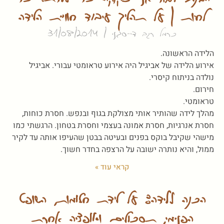
לחיות | על תהליך עיבוד חוויית הלידה
כרמל רגב די-סגני
31/08/2014
הלידה הראשונה.
אירוע הלידה של אביגיל היה אירוע טראומטי עבורי. אביגיל
נולדה בניתוח קיסרי.
חירום.
טראומטי.
מהלך לידה שהותיר אותי מצולקת בגוף ובנפש. חסרת כוחות,
חסרת אנרגיות, חסרת אמונה בעצמי וחסרת בטחון. הרגשתי כמו
מישהי שקיבל בוקס בפנים ובעיטה בבטן שהעיפו אותה עד לקיר
ממול, והיא נותרה ישובה על הרצפה בחדר חשוך.
קראי עוד »
הכנה ללידה: על לידת חלומות, השופט
הפנימי, תסכולים ואופציה אחרת