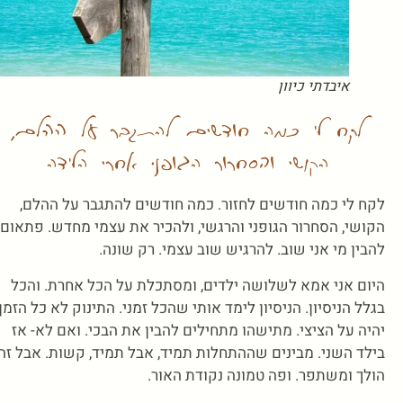
איבדתי כיוון
לקח לי כמה חודשים להתגבר על ההלם,
הקושי והסחרור הגופני אחרי הלידה
לקח לי כמה חודשים לחזור. כמה חודשים להתגבר על ההלם,
הקושי, הסחרור הגופני והרגשי, ולהכיר את עצמי מחדש. פתאום
להבין מי אני שוב. להרגיש שוב עצמי. רק שונה.
היום אני אמא לשלושה ילדים, ומסתכלת על הכל אחרת. והכל
בגלל הניסיון. הניסיון לימד אותי שהכל זמני. התינוק לא כל הזמן
יהיה על הציצי. מתישהו מתחילים להבין את הבכי. ואם לא- אז
בילד השני. מבינים שההתחלות תמיד, אבל תמיד, קשות. אבל זה
הולך ומשתפר. ופה טמונה נקודת האור.