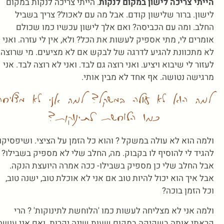
הייתי צריכה לישון במקום לנקות
. הייתי צריכה לנקות במקום
לישון. ברור שלישון קודם. אבל מה עם לאכול? צריך בשביל
החלב. ומה עם הכביסה? ואם אלך לישון עכשיו כמו שכולם
אומרים לי, מתי אספיק לעשות את הכל? ולא, אין לי עזרה. ואני
לא מתכוונת להגיע לדרגה של לבקש אם לא מציעים. מי שרוצה
לעזור לי שיבוא ויציע. ואני רוצה גם לבד. ואני לא רוצה לבד. אני
מרגישה נטושה. אף אחד לא מבין אותי.
למה הוא לא עולה במשקל? למה אני לא מצליחה
כמו הלוחשת לתינוקות?
ולמה הוא לא עולה במשקל ? והוא כל הזמן על הציצי. ושיפסיקו
להגיד לי להוסיף לו בקבוק. מה, החלב שלי לא מספיק בשבילו?
אבל החלב שלי כן מספיק בשבילו- ככה אמרה היועצת הנקה.
אבל איך הוא יכול להיות טוב אם אני לא אוכלת טוב, ישנה טוב,
וכל הזמן בוכה?
ולמה אני לא מצליחה לעשות כמו 'הלוחשת לתינוקות' ? הרי
קראתי אותה בשקיקה במקום שעות שינה יקרות. ואם אני עושה,