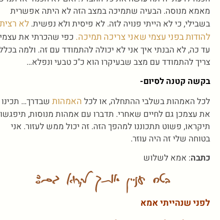
מאמא מנוסה. הבעיה שתמיכה במצב הזה לא היתה אפשרית
לא רציתי
בשבילי, כי לא הייתי פנויה לזה. לא פיסית ולא נפשית.
להודות בפני עצמי שאני צריכה תמיכה.
כפי שהכרתי את עצמי
עד כה, לא הבנתי איך אני לא יכולה להתמודד עם זה. ולמה בכלל
צריך להתמודד עם מצב שבעיקרו הוא כ"כ טבעי ונפלא…
בקשה קטנה לסיום-
האמהות
לכל האמהות בשלבי ההתחלה, או לכל
שבדרך… תכינו
את עצמכן גם לחיים שאחרי. תדברו עם אמהות מנוסות, תיפגשו,
תיקראו, פשוט תתכוננו למהפך הזה. זה יכול ממש לעזור. אני
בטוחה שלי זה היה עוזר.
כתבה
: אמא לשלוש
בטח יעניין אותך לקרוא גם:
לפני שנהייתי אמא