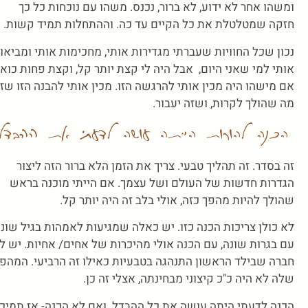
ומשהו אחר לא ידוע, לא ברור, נכנס. משהו עם נוכחות כל כך
חזקה שמטלטלת את כל הקיים עד כה. וההתחלות תמיד קשות.
נכון שכל החוויות שעברתי מגדירות אותי, מחכימות אותי ומביאו
אותי למי שאני היום, אבל היה לי קצת יותר קל, וקצת פחות כואב
אם מישהו היה מכין אותי להרגשה הזו. מכין אותי להבנה הזו שז
מה שהולך לקרות, ושזה יעבור.
הכנה להורות הייתה עושה לדעתי את ההבדל
זה בסדר. זה תהליך טבעי. צריך את הזמן הלא ברור הזה ליצור
הגדרות חדשות של העולם ושל עצמך. אם הייתי מוכנה בראש
שהולך להיות מהפך כזה, אולי בלב זה היה יותר קל.
לא כולן צריכות הכנה כזו. יש כאלה שמגיעות לאמהות בגיל שונה
עם בגרות שונה, עם הכנה אולי מהיכרות של אחים/ אחיות. יש לי
חברה שבילד הראשון התנהגה בטבעיות כאילו זה הרביעי. המהפ
שלה לא היה כ"כ קיצוני מבחינתה, אצלי זה כן.
הכנה לדעתי היתה עושה את כל ההבדל. ואם לא הכנה- אז תמיכ