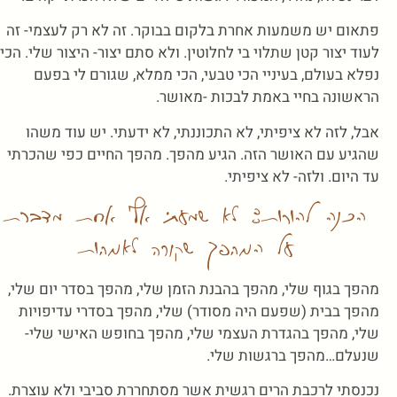
פתאום יש משמעות אחרת בלקום בבוקר. זה לא רק לעצמי- זה
לעוד יצור קטן שתלוי בי לחלוטין. ולא סתם יצור- היצור שלי. הכי
נפלא בעולם, בעיניי הכי טבעי, הכי ממלא, שגורם לי בפעם
הראשונה בחיי באמת לבכות -מאושר.
אבל, לזה לא ציפיתי, לא התכוננתי, לא ידעתי. יש עוד משהו
שהגיע עם האושר הזה. הגיע מהפך. מהפך החיים כפי שהכרתי
עד היום. ולזה- לא ציפיתי.
הכנה להורות: לא שמעתי אף אחת מדברת
על המהפך שקורה לאמהות
מהפך בגוף שלי, מהפך בהבנת הזמן שלי, מהפך בסדר יום שלי,
מהפך בבית (שפעם היה מסודר) שלי, מהפך בסדרי עדיפויות
שלי, מהפך בהגדרת העצמי שלי, מהפך בחופש האישי שלי-
שנעלם…מהפך ברגשות שלי.
נכנסתי לרכבת הרים רגשית אשר מסתחררת סביבי ולא עוצרת.