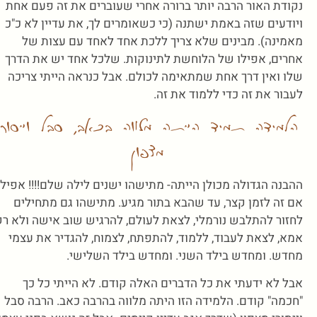
נקודת האור הרבה יותר ברורה אחרי שעוברים את זה פעם אחת
ויודעים שזה באמת ישתנה (כי כשאומרים לך, את עדיין לא כ"כ
מאמינה). מבינים שלא צריך ללכת אחד לאחד עם עצות של
אחרים, אפילו של הלוחשת לתינוקות. שלכל אחד יש את הדרך
שלו ואין דרך אחת שמתאימה לכולם. אבל כנראה הייתי צריכה
לעבור את זה כדי ללמוד את זה.
הלמידה תמיד הייתה מלווה בכאב, סבל וייסורי
מצפון
ההבנה הגדולה מכולן הייתה- מתישהו ישנים לילה שלם!!!! אפילו
אם זה לזמן קצר, עד שהבא בתור מגיע. מתישהו גם מתחילים
לחזור להתלבש נורמלי, לצאת לעולם, להרגיש שוב אישה ולא רק
אמא, לצאת לעבוד, ללמוד, להתפתח, לצמוח, להגדיר את עצמי
מחדש. ומחדש בילד השני. ומחדש בילד השלישי.
אבל לא ידעתי את כל הדברים האלה קודם. לא הייתי כל כך
"חכמה" קודם. הלמידה הזו היתה מלווה בהרבה כאב. הרבה סבל