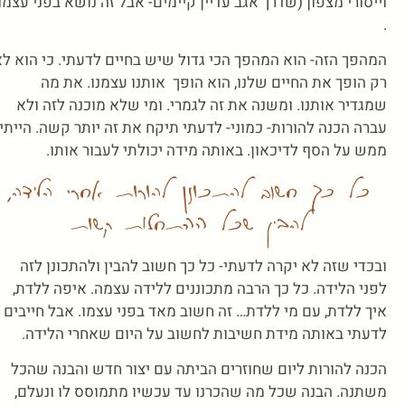
וייסורי מצפון (שדרך אגב עדיין קיימים- אבל זה נושא בפני עצמו
.
המהפך הזה- הוא המהפך הכי גדול שיש בחיים לדעתי. כי הוא ל
רק הופך את החיים שלנו, הוא הופך אותנו עצמנו. את מה
שמגדיר אותנו. ומשנה את זה לגמרי. ומי שלא מוכנה לזה ולא
עברה הכנה להורות- כמוני- לדעתי תיקח את זה יותר קשה. הייתי
ממש על הסף לדיכאון. באותה מידה יכולתי לעבור אותו.
כל כך חשוב להתכונן להורות אחרי הלידה,
להבין שכל ההתחלות קשות
ובכדי שזה לא יקרה לדעתי- כל כך חשוב להבין ולהתכונן לזה
לפני הלידה. כל כך הרבה מתכוננים ללידה עצמה. איפה ללדת,
איך ללדת, עם מי ללדת… זה חשוב מאד בפני עצמו. אבל חייבים
לדעתי באותה מידת חשיבות לחשוב על היום שאחרי הלידה.
הכנה להורות ליום שחוזרים הביתה עם יצור חדש והבנה שהכל
משתנה. הבנה שכל מה שהכרנו עד עכשיו מתמוסס לו ונעלם,