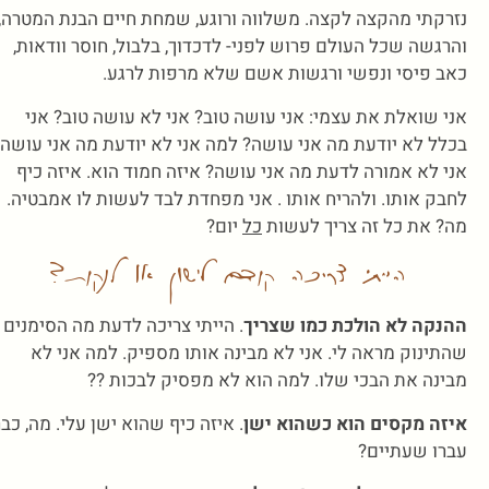
נזרקתי מהקצה לקצה. משלווה ורוגע, שמחת חיים הבנת המטרה,
והרגשה שכל העולם פרוש לפני- לדכדוך, בלבול, חוסר וודאות,
כאב פיסי ונפשי ורגשות אשם שלא מרפות לרגע.
אני שואלת את עצמי: אני עושה טוב? אני לא עושה טוב? אני
בכלל לא יודעת מה אני עושה? למה אני לא יודעת מה אני עושה
אני לא אמורה לדעת מה אני עושה? איזה חמוד הוא. איזה כיף
לחבק אותו. ולהריח אותו . אני מפחדת לבד לעשות לו אמבטיה.
מה? את כל זה צריך לעשות
כל
יום?
הייתי צריכה קודם לישון או לנקות?
ההנקה לא הולכת כמו שצריך
. הייתי צריכה לדעת מה הסימנים
שהתינוק מראה לי. אני לא מבינה אותו מספיק. למה אני לא
מבינה את הבכי שלו. למה הוא לא מפסיק לבכות ??
איזה מקסים הוא כשהוא ישן
. איזה כיף שהוא ישן עלי. מה, כבר
עברו שעתיים?