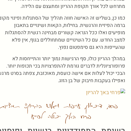
מתרחש לכל אורך תקופת ההריון ומתעצם עם הלידה.
כמו כן, בשליש זה האישה חווה תהליך של הסתגלות ופינוי מקום
ברמה הפיזית והרגשית. בחילות, הקאות ושינויים בתאבון
מופיעים ואלו ככל הנראה קשורים מבחינה רגשית להסתגלות
למצב החדש. עם כל השינויים שמתחוללים בגוף, אין פלא
שהעייפות היא גם סימפטום נפוץ.
במהלך ההריון כולו, סף הרגישות נמוך יותר והתייחסות לא
פרופורציונלית לדברים גורמת להתפרצויות בכי תכופות יותר.
הבכי יכול לעלות אם אישה כועסת, מאוכזבת, צפתה בסרט מרגש
ואפילו בעקבות חיבוק של בן הזוג.
פחד, דיכאון, עייפות וייאוש בהריון: תמציות
פרחי באך יכולה לסייע