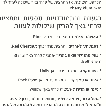
הקרקע והיציבות, אז התמצית של פרחי באך שיכולה לעזור לך
היא:
Cherry Plum
.
רגשות והתמודדויות נוספות ותמציות
פרחי באך להריון שיכולות לעזור:
* האשמה עצמית
: תמצית פרחי באך
Pine
.
*
דאגת יתר לאחרים
: תמצית פרחי באך
Red Chestnut
.
*
שוק מהגילוי שאת בהריון
-תמצית פרחי באך Star of
Bethlehem.
*
כעס ונקמה
-תמצית פרחי באך Holly.
*
אימה או פאניקה
– תמצית פרחי באך Rock Rose.
*
טינה או מרירות
-תמצית פרחי באך Willow.
*
גועל עצמי, שנאה עצמית, תחושת זוהמה, רצון להיפטר
מ"הטפיל" שבתוכך,מבוכה מההריון, בושה מהמראה של גופך