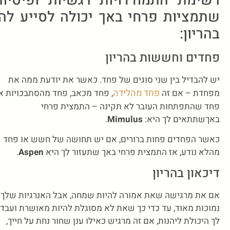
רשימת התמודדויות רגשיות ופיסיות
שתמציות פרחי באך יכולה לסייע להן
בהריון:
פחדים וחששות בהריון
יש להבדיל בין שני סוגים של פחד. כאשר את יודעת ממה את
פחד מהלידה
מפחדת – אם זה
, פחד מכאב, פחד מהסתבכויות א
פחד שהתפתחות העובר לא תקינה – התמצית פרחי
באךשתתאים לך היא:
Mimulus
.
כאשר הפחדים פחות ברורים, אם יש תחושה של חשש או פחד
מהלא נודע, אז התמצית פרחי באך שתעזור לך היא
Aspen
.
דיכאון בהריון
אם את מרגישה שאת אמורה להיות שמחה, אבל האנרגיות שלך
נמוכות מאוד, עד כדי כך שאת לא מסוגלת להיות מאושרת ועבד
לך היכולת ליהנות, אם זה מרגיש כאילו ענן שחור נחת על חייך,