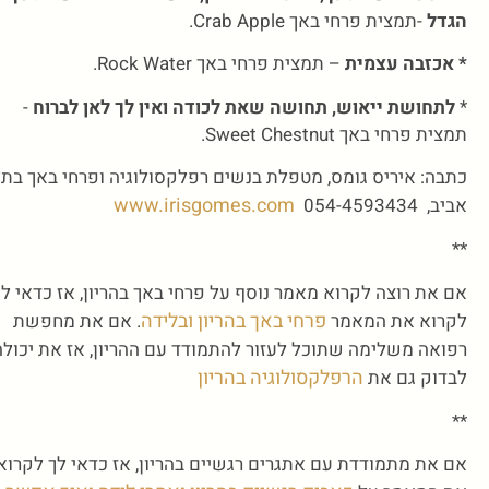
הגדל
-תמצית פרחי באך Crab Apple.
* אכזבה עצמית
– תמצית פרחי באך Rock Water.
*
לתחושת ייאוש, תחושה שאת לכודה ואין לך לאן לברוח
-
תמצית פרחי באך Sweet Chestnut.
כתבה: איריס גומס, מטפלת בנשים רפלקסולוגיה ופרחי באך בת
www.irisgomes.com
אביב, 054-4593434
**
אם את רוצה לקרוא מאמר נוסף על פרחי באך בהריון, אז כדאי לך
פרחי באך בהריון ובלידה
לקרוא את המאמר
. אם את מחפשת
רפואה משלימה שתוכל לעזור להתמודד עם ההריון, אז את יכולה
הרפלקסולוגיה בהריון
לבדוק גם את
**
אם את מתמודדת עם אתגרים רגשיים בהריון, אז כדאי לך לקרוא