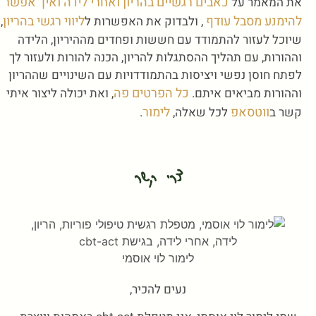
כאבים רגשיים בהריון ואחרי לידה ואיך אפשר
את המאמר על
להימנע מסבל עודף
ליווי רגשי בהריון
, ולבדוק את האפשרות ל
,
שיוכל לעזור להתמודד עם חששות ופחדים מההיריון, הלידה
וההורות, עם תהליך ההסתגלות להריון, הכנה להורות ולעזור לך
לפתח חוסן נפשי ויציסות בהתמודדויות עם השינויים שההריון
כל הפרטים פה
וההורות מביאים איתם.
, ואת יכולה ליצור איתי
ווטסאפ
לימור
קשר ב
לכל שאלה,
.
צרי קשר
לימור לוי אוסמי
נעים להכיר,