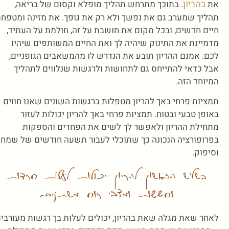
בהריון
את
. בתוכך מתרחש תהליך מופלא וקסום של בריאה,
תהליך שמערב גם את נפשך ולא רק את גופך. את מזינה ומטפח
חיים חדשים, ובכל מקום את חושבת על זה, חולמת על העתיד,
מדמיינת את התינוק שיהיה לך ואת החיים המשותפים שיהיו
לכם. אמנם ההריון תובע את הנדרש לו מהמשאבים הגופניים,
אבל כדאי להתייחס גם לתחושות ולרגשות שנלווים לתהליך
המיוחד הזה.
תמציות פרחי באך להריון מטפלות ברגשות השונים שאנו חווים
באופן טבעי ובטוח. תמציות פרחי באך להריון יכולות לעזור
מתחילת ההריון ולאפשר לך לשים את הפחדים והספקות
בפרופורציה הנכונה כך שתוכלי לעבור תשעה חודשים של שמח
וסיפוק.
בשליש הראשון להריון יכולות לעלות חרדות
וחששות ומצבי רוח משתנים
לאחר שאת מגלה שאת בהריון, יכולים לעלות בך רגשות מעורבי