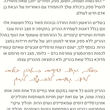
– התרגשות ושמחה, חשש, ספק ופחדים. יתכן שאת מתחילה
להטיל ספק ביכולת שלך להתמודד עם האחריות של הבאת בן
אדם חדש לעולם.
בשליש הראשון רמות החרדה גבוהות מאוד בגלל חששות אלו
וגם בגלל דאגות לשמירת ההריון. בתקופה זו מצב הרוח עובר
תנודות ושינויים קיצוניים. גל ההורמונים ששוטף את הגוף במהל
ההריון, ללא ספק אחראי למגוון רחב של עליות וירידות במצב
הרוח. בנוסף לכך, ישנם רגשות נורמליים וטבעיים שאינם קשורי
לכמות הפרוגסטרון שזורמת בדם – כלומר, מצב רוח מרומם או
מדוכא בגלל שאת בהריון, ולא כתוצאה מההריון עצמו.
בחילות, הקאות ושינויים בתאבון יכולים
להיות קשורים להסתגלות להריון
ההריון פוגש כל אישה במקום אחר בחיים וכל אחת חווה אותו
בצורה שונה, אך עם זאת ישנן חוויות משותפות ותהליכים
אוניברסליים דומים שמאפיינים נשים הרות. תהליך עיקרי
שמתרחש בהריון הוא התפתחות הזהות האימהית. תהליך זה