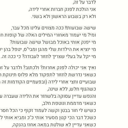
לדבר על זה,
אני הולכת לפנק חברות אחרי לידה,
ולא רק בשבוע הראשון ולא בשני.
שישה שבועות!! ככה מצווים עלינו מכל עבר,
ומי? מי יעמוד מאחורי המילים האלה של קופות חו
מי יפנק אותי באוכל מבושל שישה שבועות?
מי יוציא את הילדות שלי מהגן ומבי"ס, יטפל בהן י
מי יקל על בעלי שצריך לחזור לעבודה? כי ככה זה.
ואיך אני יכולה לפנק אחרות? ולכתוב? ולדבר על זה
כשאני נדרשת לחזור לתפקוד מלא פלוס תינוקת 
שבועיים וחצי אחרי לידה (ובפעמיים הקודמות זה ה
כשהגוף חלש, ללא שינה,
והנפש עדיין עסוקה בלשחזר את הלידה שעברה על
כשאני מדממת ונוטפת חלב,
כשיש לי חור בבטן וקשה לעמוד זקוף כי הכל חסר 
כשכל דבר הכי קטן מסעיר אותי כ"כ ומביא אותי ל
כשאני עדיין לא שולטת במאה אחוז בהנקה,