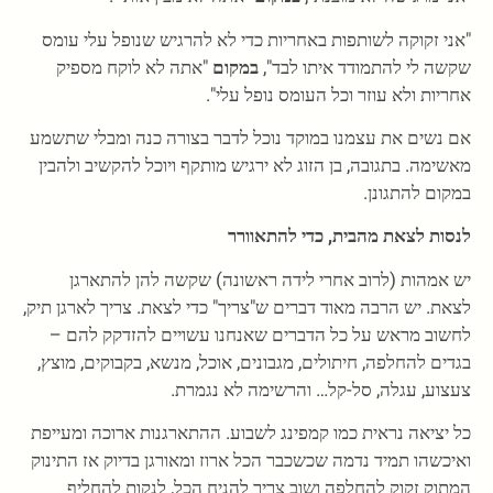
"אני זקוקה לשותפות באחריות כדי לא להרגיש שנופל עלי עומס
שקשה לי להתמודד איתו לבד",
במקום
"אתה לא לוקח מספיק
אחריות ולא עוזר וכל העומס נופל עלי".
אם נשים את עצמנו במוקד נוכל לדבר בצורה כנה ומבלי שתשמע
מאשימה. בתגובה, בן הזוג לא ירגיש מותקף ויוכל להקשיב ולהבין
במקום להתגונן.
לנסות לצאת מהבית, כדי להתאוורר
יש אמהות (לרוב אחרי לידה ראשונה) שקשה להן להתארגן
לצאת. יש הרבה מאוד דברים ש"צריך" כדי לצאת. צריך לארגן תיק,
לחשוב מראש על כל הדברים שאנחנו עשויים להזדקק להם –
בגדים להחלפה, חיתולים, מגבונים, אוכל, מנשא, בקבוקים, מוצץ,
צעצוע, עגלה, סל-קל… והרשימה לא נגמרת.
כל יציאה נראית כמו קמפינג לשבוע. ההתארגנות ארוכה ומעייפת
ואיכשהו תמיד נדמה שכשכבר הכל ארוז ומאורגן בדיוק אז התינוק
המתוק זקוק להחלפה ושוב צריך להניח הכל, לנקות להחליף