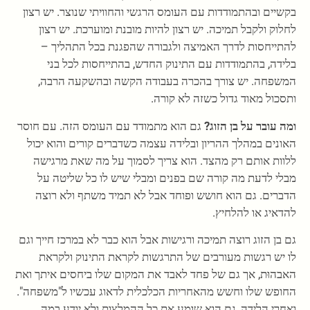
בקשיים ובהתמודדות עם העומס הרגשי והחוויתי שנוצר. יש רצון
לחלוק ולקבל תמיכה. יש רצון להיות מובנת ומוערכת. יש רצון
להתייחסות לדרך האמיצה ולגבורה שהפגנת בכל התהליך –
בלידה, בהתמודדות עם התינוק החדש, בהתייחסות לכל בני
המשפחה. יש צורך בהכרה בעבודה הקשה ובהשקעה הרבה,
ותסכול מאוד גדול כשזה לא קורה.
ומה עובר על בן הזוג?
גם הוא מתמודד עם העומס הזה. עם חוסר
האונים במהלך ההריון ובלידה עצמה כשדברים קורים והוא יכול
ללוות אותם רק מהצד. הוא צריך לסמוך על מה שאת מרגישה
מבלי לדעת מה קורה שם בפנים ומבלי שיש לו כל שליטה על
הדברים. גם הוא חושש ופוחד אבל לא תמיד משתף ולא רוצה
להדאיג או להלחיץ.
גם בן הזוג רוצה תמיכה ורגישות אבל הוא כבר לא במרכז חייך וגם
לו יש רגשות מעורבים של התרגשות לקראת התינוק ולקראת
האבהוּת, אך גם של פחד לאבד את המקום שלו ביחסים איתך ואת
החופש שלו וחשש מהאחריות הכלכלית לדאוג עכשיו ל"משפחה".
ואחרי הלידה, גם הוא שומע את כל ההמלצות ולא יודע במה