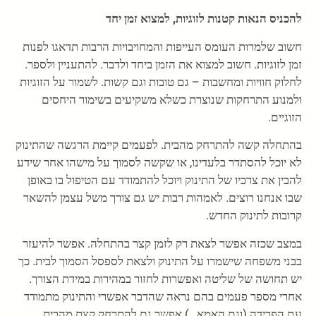
להכניס הנאות קטנות לזוגיות, למצוא זמן יחד
חשוב שלמרות העומס העייפות והמחויבויות הרבות תדאגו לפנות
זמן לזוגיות. חשוב למצוא את הזמן ביחד ולדבר. להתעניין ולספר.
לחלוק חוויות ומחשבות – גם טובות וגם קשות. לשמור על הזוגיות
ולמנוע התרחקות שנוצרת כשלא משקיעים בשימור היחסים
הזוגיים.
בהתחלה קשה להתרחק מהבית. לפעמים קיימת הרגשה שהתינוק
לא יוכל להסתדר בלעדינו, או שקשה לסמוך על מישהו אחר שידע
להבין את צרכיו של התינוק ויוכל להתמודד עם הטיפול בו באופן
שבו אנחנו רוצים. לאמהות רבות יש גם צורך משל עצמן להשאר
קרובות לתינוק החדש.
במצב שכזה אפשר לצאת רק לזמן קצר בהתחלה. אפשר להיעזר
בבני משפחה שישמרו על התינוק ולצאת לספסל הסמוך לבית. כך
יש תחושה של שליטה ואפשרות לחזור במהירות במידת הצורך.
אחרי מספר פעמים בהם נראה שהדבר אפשרי והתינוק מתמודד
עם הפרידה (וגם האמא…) אפשר גם להתרחק קצת מהבית