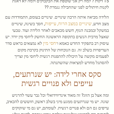
15 דקות ? למה רק אני שוטפת את הבקבוקים ולמה לא דאגת
לקנות חיתולים לפני שהחבילה נגמרת ??
הלידה מביאה איתה הרבה שינויים. שינויים בעומס, התמודדות עם
שינויים במצב הרוח, עייפות
מצב חדש,
, חסך בשינה, שינויים
במשקל ובמבנה הגוף, חשש מכאבים לאחר הלידה ועוד. טבעי
שאצל מרבית הנשים בתקופה הראשונה החשק ליחסי מין יורד. יש
יחסי מין
עיסוק רב בתפקיד החדש כאמא ו
לא נמצאים בראש סדר
העדיפויות בשלב זה. גם הנוכחות של התינוק בקרבת מקום
לפעמים מקשה על היכולת להתפנות רגשית ליחסי מין וצריך
להסתגל מחדש למציאות שהשתנתה.
סקס אחרי לידה: יש שנרתעים,
עייפים ולא פנויים רגשית
ומה אצל בן הזוג? זה מאוד אינדיווידואלי וכל גבר עשוי להרגיש
שונה. יש מי שנרתעים ממגע מיני בשלב ראשון, חוששים להכאיב,
עייפים גם הם ולא פנויים רגשית. לעומתם, יש גם מי שזקוקים