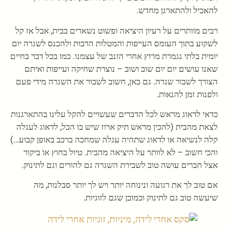
להאכיל ולהתארגן מחדש.
רבים מוותרים על רעיון היציאה ופשוט נשארים בבית, אבל אז קל
לשקוע בתוך העומס העייפות והמטלות הרבות ולהכנס לשגרה יום
יומית בלתי נגמרת מרוץ אחרי הזנב של עצמנו. כמו בכל דבר בחיים
שאנו עושים יום יום שוב ושוב – נוצרת שחיקה ועייפות ואיתם
הצורך לשבור שגרה. גם כאן, חשוב לשבור את השגרה מידי פעם
ולפנות זמן להנאות.
כדאי לדאוג מראש לכל הדברים שעשויים להקל עלינו בהתארגנות
לצאת מהבית (להכין מראש תיק ארוז שיש בו הכל, לדאוג לעגלה
קלה לנשיאה או לדאוג שתהיה עגלה שמחכה ברכב באופן קבוע…)
והכי חשוב – לא לוותר על היציאה מהבית. טיול בחוץ או ביקור
אצל חברים עושה טוב לשבירת השגרה גם להורים וגם לתינוק.
אם טוב לך את רגועה ונינוחה יותר ויש לך יותר סבלנות, מה
שיעשה טוב גם לתינוק וכמובן שגם לזוגיות.