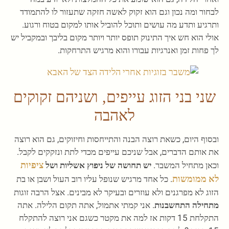
לבחור ומה נכון וגם הוא זקוק לאשה חזקה שתעזור לו להתמודד
ותרגיע ותדע מה עושים ותוכל להוביל אותו למקום בטוח ורגוע.
אולי הוא חש איך התינוק תופס יותר ויותר מקום בליבך ובמקביל יש
לך פחות זמן ואנרגיות עבורו והוא מרגיש התרחקות.
שני בני הזוג עייפים, ושניהם זקוקים
לאהבה
ובסוף היום, כשאת רוצה הבנה והתייחסות וחיזוקים, גם הוא רוצה
את אותם הדברים, אבל שניכם עייפים מכדי לתת ונזקקים לקבל.
ציפיות
וכאן מתחיל המשבר.
יש תחושה של ניפוץ אשליות ושל
לא ממומשות
. כל אחד מרגיש שנופל עליו רוב העול ושבן או בת
הזוג לא מפרגנים ולא עוזרים ובעיקר לא מבינים. אצל הרבה זוגות
מתחילה התחשבנות
. אני קמתי אתמול, אתה תקום הלילה. אתה
התקלחת 15 דקות אז למה את מקטר כשגם אני רוצה להתקלח