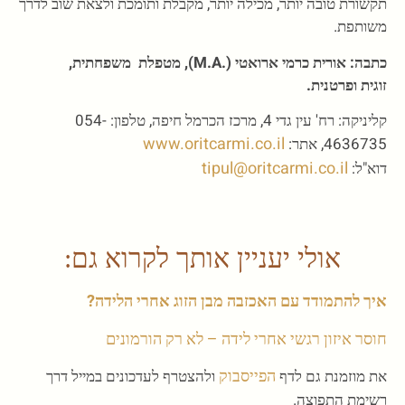
תקשורת טובה יותר, מכילה יותר, מקבלת ותומכת ולצאת שוב לדרך
משותפת.
כתבה: אורית כרמי ארואטי (.M.A), מטפלת משפחתית,
זוגית ופרטנית.
קליניקה: רח' עין גדי 4, מרכז הכרמל חיפה, טלפון: 054-
www.oritcarmi.co.il
4636735, אתר:
tipul@oritcarmi.co.il
דוא"ל:
אולי יעניין אותך לקרוא גם:
איך להתמודד עם האכזבה מבן הזוג אחרי הלידה?
חוסר איזון רגשי אחרי לידה – לא רק הורמונים
הפייסבוק
את
מוזמנת גם לדף
ולהצטרף לעדכונים במייל דרך
רשימת התפוצה.