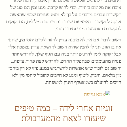
ליחסים כדי להרגיש שלאשה שלהם עדיין איכפת, לדעת שלא
איבדו את מקומם בזוגיות, וכדי לחוש קרבה. מגע ומין הם סוג של
תקשורת וגברים מדברים על כך לא מעט פעמים שכפי שהאשה
זקוקה לתקשורת באמצעות שיחות והתייחסות מילולית, הם זקוקים
לתקשורת באמצעות מגע וחיבור גופני.
חשוב לדבר. אם את לא מוכנה עדיין לחזור ולקיים יחסי מין, שתפי
את בן הזוג. תני לו להבין שהוא חשוב לך ושאת עדיין נמשכת אליו
אבל זקוקה לזמן להרגיש יותר בנוח עם הגוף שלך, להרגיש יותר
פנויה מהעומסים שבתפקיד החדש, להרגיש קצת פחות עייפה…
וחשוב גם לזכור שיש אפשרות להשתמש במגע פיזי לא רק ביחסי
מין מלאים. חיבוק, ליטוף ומגע לא חייבים להוביל ליחסי מין ולא
חייבים להיעלם כשמצטרף תינוק למשפחה.
זוגיות אחרי לידה – כמה טיפים
שיעזרו לצאת מהמערבולת