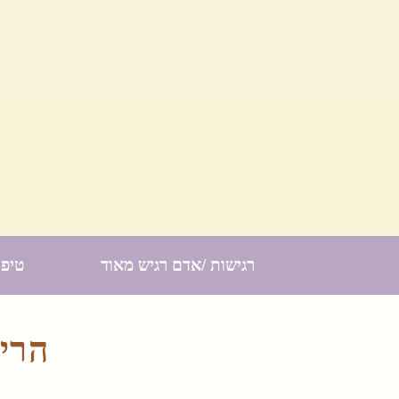
רגישות /אדם רגיש מאוד
טיפו
הריו