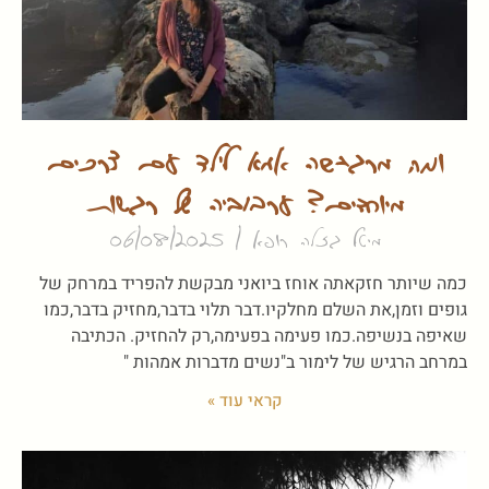
ומה מרגישה אמא לילד עם צרכים
מיוחדים? ערבוביה של רגשות
מיטל גזלה רופא
06/08/2025
כמה שיותר חזקאתה אוחז ביואני מבקשת להפריד במרחק של
גופים וזמן,את השלם מחלקיו.דבר תלוי בדבר,מחזיק בדבר,כמו
שאיפה בנשיפה.כמו פעימה בפעימה,רק להחזיק. הכתיבה
במרחב הרגיש של לימור ב"נשים מדברות אמהות "
קראי עוד »